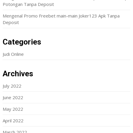
Potongan Tanpa Deposit
Mengenal Promo Freebet main-main Joker123 Apk Tanpa
Deposit
Categories
Judi Online
Archives
July 2022
June 2022
May 2022
April 2022
March 2022