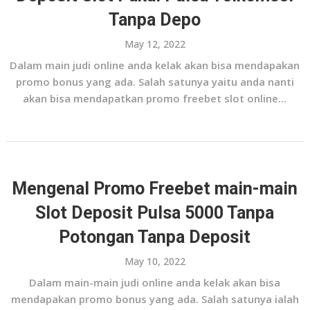
Tanpa Depo
May 12, 2022
Dalam main judi online anda kelak akan bisa mendapakan
promo bonus yang ada. Salah satunya yaitu anda nanti
akan bisa mendapatkan promo freebet slot online...
Mengenal Promo Freebet main-main
Slot Deposit Pulsa 5000 Tanpa
Potongan Tanpa Deposit
May 10, 2022
Dalam main-main judi online anda kelak akan bisa
mendapakan promo bonus yang ada. Salah satunya ialah