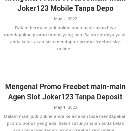
Joker123 Mobile Tanpa Depo
May 4, 2022
Dalam bermain judi online anda nanti akan bisa
mendapakan promo bonus yang ada. Salah satunya yakni
anda kelak akan bisa mendapati promo freebet slot
online...
Mengenal Promo Freebet main-main
Agen Slot Joker123 Tanpa Deposit
May 1, 2022
Dalam main judi online anda kelak akan bisa mendapakan
promo bonus yang ada. Salah satunya ialah anda kelak
akan bisa mendapati promo freebet slot online...