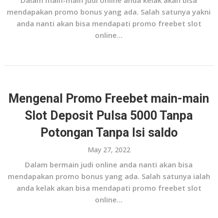
Dalam main-main judi online anda kelak akan bisa
mendapakan promo bonus yang ada. Salah satunya yakni
anda nanti akan bisa mendapati promo freebet slot
online...
Mengenal Promo Freebet main-main
Slot Deposit Pulsa 5000 Tanpa
Potongan Tanpa Isi saldo
May 27, 2022
Dalam bermain judi online anda nanti akan bisa
mendapakan promo bonus yang ada. Salah satunya ialah
anda kelak akan bisa mendapati promo freebet slot
online...