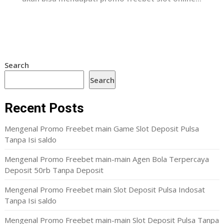
Search
Search
Recent Posts
Mengenal Promo Freebet main Game Slot Deposit Pulsa
Tanpa Isi saldo
Mengenal Promo Freebet main-main Agen Bola Terpercaya
Deposit 50rb Tanpa Deposit
Mengenal Promo Freebet main Slot Deposit Pulsa Indosat
Tanpa Isi saldo
Mengenal Promo Freebet main-main Slot Deposit Pulsa Tanpa