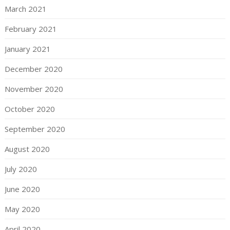
March 2021
February 2021
January 2021
December 2020
November 2020
October 2020
September 2020
August 2020
July 2020
June 2020
May 2020
April 2020