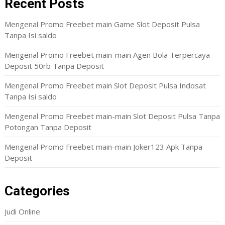
Recent Posts
Mengenal Promo Freebet main Game Slot Deposit Pulsa
Tanpa Isi saldo
Mengenal Promo Freebet main-main Agen Bola Terpercaya
Deposit 50rb Tanpa Deposit
Mengenal Promo Freebet main Slot Deposit Pulsa Indosat
Tanpa Isi saldo
Mengenal Promo Freebet main-main Slot Deposit Pulsa Tanpa
Potongan Tanpa Deposit
Mengenal Promo Freebet main-main Joker123 Apk Tanpa
Deposit
Categories
Judi Online