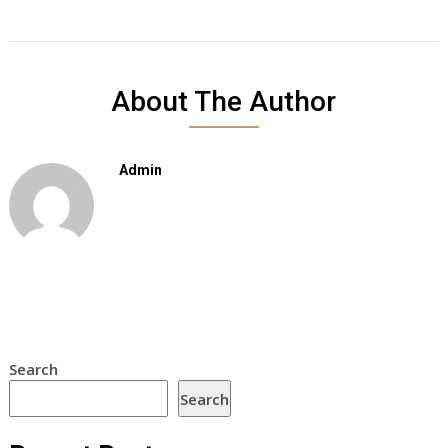
About The Author
Admin
Search
Search