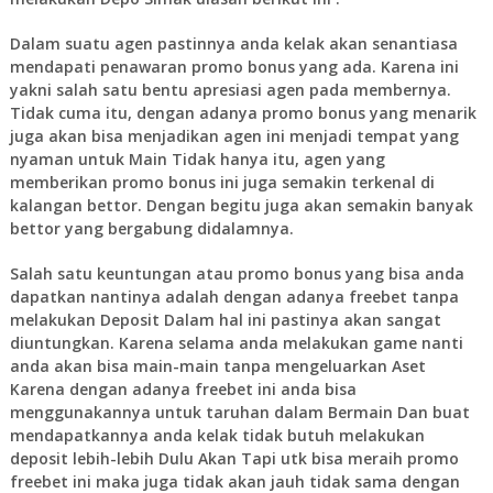
Dalam suatu agen pastinnya anda kelak akan senantiasa
mendapati penawaran promo bonus yang ada. Karena ini
yakni salah satu bentu apresiasi agen pada membernya.
Tidak cuma itu, dengan adanya promo bonus yang menarik
juga akan bisa menjadikan agen ini menjadi tempat yang
nyaman untuk Main Tidak hanya itu, agen yang
memberikan promo bonus ini juga semakin terkenal di
kalangan bettor. Dengan begitu juga akan semakin banyak
bettor yang bergabung didalamnya.
Salah satu keuntungan atau promo bonus yang bisa anda
dapatkan nantinya adalah dengan adanya freebet tanpa
melakukan Deposit Dalam hal ini pastinya akan sangat
diuntungkan. Karena selama anda melakukan game nanti
anda akan bisa main-main tanpa mengeluarkan Aset
Karena dengan adanya freebet ini anda bisa
menggunakannya untuk taruhan dalam Bermain Dan buat
mendapatkannya anda kelak tidak butuh melakukan
deposit lebih-lebih Dulu Akan Tapi utk bisa meraih promo
freebet ini maka juga tidak akan jauh tidak sama dengan