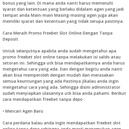
bonus yang lain. Di mana anda nanti harus memenuhi
syarat dan ketentuan yang berlaku didalam agen yang jadi
tempat anda Main-main Masing-masing agen juga akan
memiliki syarat dan ketentuan yang tidak serupa pastinya.
Cara Meraih Promo Freebet Slot Online Dengan Tanpa
Deposit
Untuk selanjutnya apabila anda sudah mengetahui apa
promo freebet slot online tanpa melakukan isi saldo atau
setoran ini. Sehingga utk bisa mendapatkannya anda harus
mengetahui cara yang ada. Dan dengan begitu anda nanti
akan bisa memperoleh dengan mudah dan merasakan
semua keuntungan yang ada Pastinya Jikalau anda ingin
mengetahui cara yang ada. Sehingga disini administrator
sudah menyiapkan ulasannya utk bisa anda pahami. Berikut
cara mendapatkan freebet tanpa depo :
• Mencari Agen Baru
Cara perdana kalau anda ingin mendapatkan freebet slot
online tanpa depo sehingga anda mesti menemukan agen