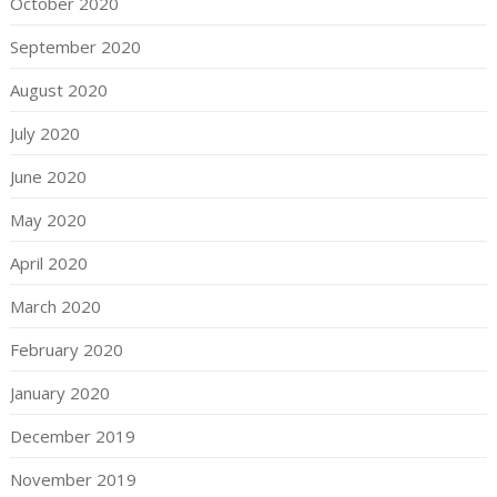
October 2020
September 2020
August 2020
July 2020
June 2020
May 2020
April 2020
March 2020
February 2020
January 2020
December 2019
November 2019