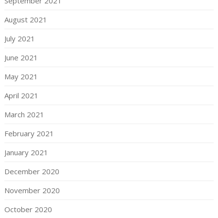
September 2021
August 2021
July 2021
June 2021
May 2021
April 2021
March 2021
February 2021
January 2021
December 2020
November 2020
October 2020