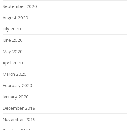
September 2020
August 2020
July 2020
June 2020
May 2020
April 2020
March 2020
February 2020
January 2020
December 2019
November 2019