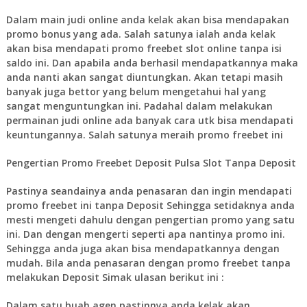
Dalam main judi online anda kelak akan bisa mendapakan
promo bonus yang ada. Salah satunya ialah anda kelak
akan bisa mendapati promo freebet slot online tanpa isi
saldo ini. Dan apabila anda berhasil mendapatkannya maka
anda nanti akan sangat diuntungkan. Akan tetapi masih
banyak juga bettor yang belum mengetahui hal yang
sangat menguntungkan ini. Padahal dalam melakukan
permainan judi online ada banyak cara utk bisa mendapati
keuntungannya. Salah satunya meraih promo freebet ini
Pengertian Promo Freebet Deposit Pulsa Slot Tanpa Deposit
Pastinya seandainya anda penasaran dan ingin mendapati
promo freebet ini tanpa Deposit Sehingga setidaknya anda
mesti mengeti dahulu dengan pengertian promo yang satu
ini. Dan dengan mengerti seperti apa nantinya promo ini.
Sehingga anda juga akan bisa mendapatkannya dengan
mudah. Bila anda penasaran dengan promo freebet tanpa
melakukan Deposit Simak ulasan berikut ini :
Dalam satu buah agen pastinnya anda kelak akan