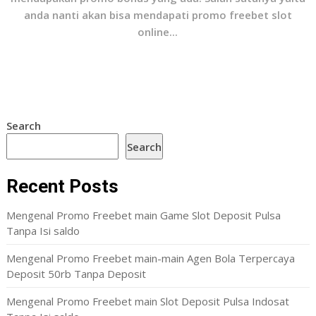
anda nanti akan bisa mendapati promo freebet slot
online...
Search
Search
Recent Posts
Mengenal Promo Freebet main Game Slot Deposit Pulsa
Tanpa Isi saldo
Mengenal Promo Freebet main-main Agen Bola Terpercaya
Deposit 50rb Tanpa Deposit
Mengenal Promo Freebet main Slot Deposit Pulsa Indosat