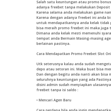
Salah satu keuntungan atau promo bonus
adanya freebet tanpa melakukan Deposit 
Karena selama anda melakukan game nant
Karena dengan adanya freebet ini anda 
untuk mendapatkannya anda kelak tidak p
bisa meraih promo freebet ini maka juga 
Dimana anda kelak mesti memenuhi syarat
tempat anda Bermain Masing-masing agen
berlainan pastinya.
Cara Mendapatkan Promo Freebet Slot On
Utk seterusnya kalau anda sudah mengeta
depo atau setoran ini. Maka buat bisa m
Dan dengan begitu anda nanti akan bis
seluruhnya keuntungan yang ada Pastinya
disini admin sudah menyiapkan ulasannya
freebet tanpa isi saldo :
• Mencari Agen Baru
Cara perdana bila anda ingin mendapatkan 