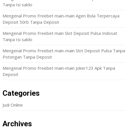
Tanpa Isi saldo
Mengenal Promo Freebet main-main Agen Bola Terpercaya
Deposit 50rb Tanpa Deposit
Mengenal Promo Freebet main Slot Deposit Pulsa Indosat
Tanpa Isi saldo
Mengenal Promo Freebet main-main Slot Deposit Pulsa Tanpa
Potongan Tanpa Deposit
Mengenal Promo Freebet main-main Joker123 Apk Tanpa
Deposit
Categories
Judi Online
Archives