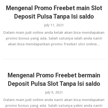
Mengenal Promo Freebet main Slot
Deposit Pulsa Tanpa Isi saldo
July 11, 2021
Dalam main judi online anda kelak akan bisa mendapakan
promo bonus yang ada. Salah satunya ialah anda nanti
akan bisa mendapatkan promo freebet slot online...
Mengenal Promo Freebet bermain
Deposit Pulsa Slot Tanpa Isi saldo
July 9, 2021
Dalam main judi online anda nanti akan bisa mendapakan
promo bonus yang ada. Salah satunya yakni anda nanti