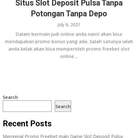
Situs Slot Deposit Pulsa Tanpa
Potongan Tanpa Depo
July 6, 2021
Dalam bermain judi online anda nanti akan bisa
mendapakan promo bonus yang ada. Salah satunya ialah
anda kelak akan bisa memperoleh promo freebet slot
online...
Search
Search
Recent Posts
Mengenal Promo Freebet main Game Slot Deposit Pulsa