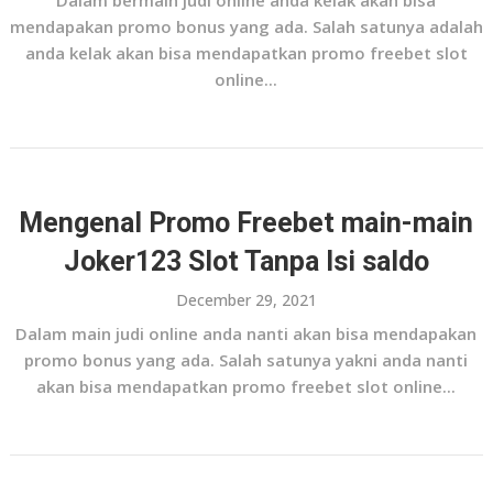
Dalam bermain judi online anda kelak akan bisa
mendapakan promo bonus yang ada. Salah satunya adalah
anda kelak akan bisa mendapatkan promo freebet slot
online...
Mengenal Promo Freebet main-main
Joker123 Slot Tanpa Isi saldo
December 29, 2021
Dalam main judi online anda nanti akan bisa mendapakan
promo bonus yang ada. Salah satunya yakni anda nanti
akan bisa mendapatkan promo freebet slot online...