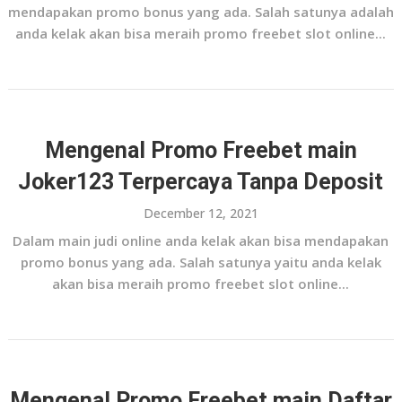
mendapakan promo bonus yang ada. Salah satunya adalah
anda kelak akan bisa meraih promo freebet slot online...
Mengenal Promo Freebet main
Joker123 Terpercaya Tanpa Deposit
December 12, 2021
Dalam main judi online anda kelak akan bisa mendapakan
promo bonus yang ada. Salah satunya yaitu anda kelak
akan bisa meraih promo freebet slot online...
Mengenal Promo Freebet main Daftar