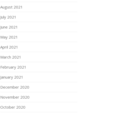
August 2021
July 2021
June 2021
May 2021
April 2021
March 2021
February 2021
January 2021
December 2020
November 2020
October 2020