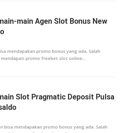
main-main Agen Slot Bonus New
do
 bisa mendapakan promo bonus yang ada. Salah
mendapati promo freebet slot online...
ain Slot Pragmatic Deposit Pulsa
saldo
kan bisa mendapakan promo bonus yang ada. Salah