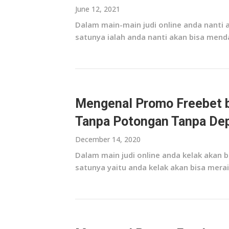
June 12, 2021
Dalam main-main judi online anda nanti
satunya ialah anda nanti akan bisa menda
Mengenal Promo Freebet b
Tanpa Potongan Tanpa De
December 14, 2020
Dalam main judi online anda kelak akan
satunya yaitu anda kelak akan bisa merai