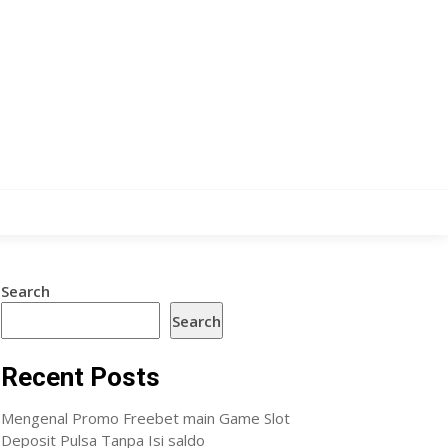
Search
Search
Recent Posts
Mengenal Promo Freebet main Game Slot
Deposit Pulsa Tanpa Isi saldo