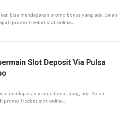
 akan bisa mendapakan promo bonus yang ada. Salah
pati promo freebet slot online...
ermain Slot Deposit Via Pulsa
po
 bisa mendapakan promo bonus yang ada. Salah
h promo freebet slot online...