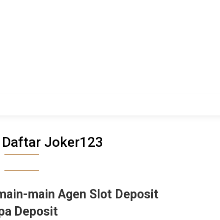
 Daftar Joker123
ain-main Agen Slot Deposit
pa Deposit