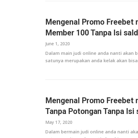
Mengenal Promo Freebet 
Member 100 Tanpa Isi sal
June 1, 2020
Dalam main judi online anda nanti akan
satunya merupakan anda kelak akan bisa 
Mengenal Promo Freebet m
Tanpa Potongan Tanpa Isi 
May 17, 2020
Dalam bermain judi online anda nanti a