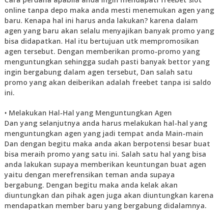
online tanpa depo maka anda mesti menemukan agen yang
baru. Kenapa hal ini harus anda lakukan? karena dalam
agen yang baru akan selalu menyajikan banyak promo yang
bisa didapatkan. Hal itu bertujuan utk mempromosikan
agen tersebut. Dengan memberikan promo-promo yang
menguntungkan sehingga sudah pasti banyak bettor yang
ingin bergabung dalam agen tersebut, Dan salah satu
promo yang akan deiberikan adalah freebet tanpa isi saldo
ini.
• Melakukan Hal-Hal yang Menguntungkan Agen
Dan yang selanjutnya anda harus melakukan hal-hal yang
menguntungkan agen yang jadi tempat anda Main-main
Dan dengan begitu maka anda akan berpotensi besar buat
bisa meraih promo yang satu ini. Salah satu hal yang bisa
anda lakukan supaya memberikan keuntungan buat agen
yaitu dengan merefrensikan teman anda supaya
bergabung. Dengan begitu maka anda kelak akan
diuntungkan dan pihak agen juga akan diuntungkan karena
mendapatkan member baru yang bergabung didalamnya.