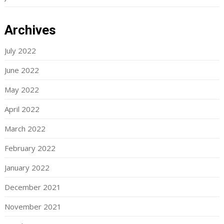
Archives
July 2022
June 2022
May 2022
April 2022
March 2022
February 2022
January 2022
December 2021
November 2021