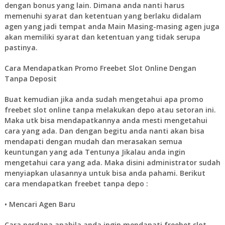
dengan bonus yang lain. Dimana anda nanti harus
memenuhi syarat dan ketentuan yang berlaku didalam
agen yang jadi tempat anda Main Masing-masing agen juga
akan memiliki syarat dan ketentuan yang tidak serupa
pastinya.
Cara Mendapatkan Promo Freebet Slot Online Dengan
Tanpa Deposit
Buat kemudian jika anda sudah mengetahui apa promo
freebet slot online tanpa melakukan depo atau setoran ini.
Maka utk bisa mendapatkannya anda mesti mengetahui
cara yang ada. Dan dengan begitu anda nanti akan bisa
mendapati dengan mudah dan merasakan semua
keuntungan yang ada Tentunya Jikalau anda ingin
mengetahui cara yang ada. Maka disini administrator sudah
menyiapkan ulasannya untuk bisa anda pahami. Berikut
cara mendapatkan freebet tanpa depo :
• Mencari Agen Baru
Cara perdana apabila anda ingin mendapati freebet slot