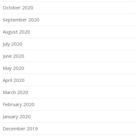
October 2020
September 2020
August 2020
July 2020
June 2020
May 2020
April 2020
March 2020
February 2020
January 2020
December 2019