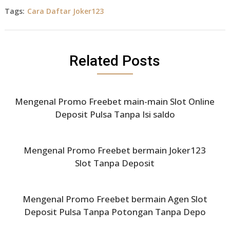
Tags:
Cara Daftar Joker123
Related Posts
Mengenal Promo Freebet main-main Slot Online
Deposit Pulsa Tanpa Isi saldo
Mengenal Promo Freebet bermain Joker123
Slot Tanpa Deposit
Mengenal Promo Freebet bermain Agen Slot
Deposit Pulsa Tanpa Potongan Tanpa Depo