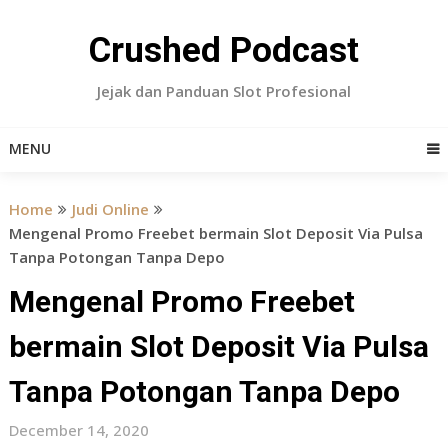
Skip
to
Crushed Podcast
content
Jejak dan Panduan Slot Profesional
MENU
Home
Judi Online
Mengenal Promo Freebet bermain Slot Deposit Via Pulsa
Tanpa Potongan Tanpa Depo
Mengenal Promo Freebet
bermain Slot Deposit Via Pulsa
Tanpa Potongan Tanpa Depo
December 14, 2020