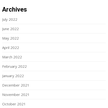
Archives
July 2022
June 2022
May 2022
April 2022
March 2022
February 2022
January 2022
December 2021
November 2021
October 2021