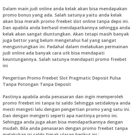
Dalam main judi online anda kelak akan bisa mendapakan
promo bonus yang ada. Salah satunya yaitu anda kelak
akan bisa meraih promo freebet slot online tanpa depo ini.
Dan apabila anda berhasil mendapatkannya sehingga anda
kelak akan sangat diuntungkan. Akan tetapi masih banyak
juga bettor yang belum mengetahui hal yang sangat
menguntungkan ini. Padahal dalam melakukan permainan
judi online ada banyak cara utk bisa mendapati
keuntungannya. Salah satunya mendapati promo freebet
ini
Pengertian Promo Freebet Slot Pragmatic Deposit Pulsa
Tanpa Potongan Tanpa Deposit
Pastinya apabila anda penasaran dan ingin memperoleh
promo freebet ini tanpa Isi saldo Sehingga setidaknya anda
mesti mengeti lalu dengan pengertian promo yang satu ini.
Dan dengan mengerti seperti apa nantinya promo ini.
Sehingga anda juga akan bisa mendapatkannya dengan
mudah. Bila anda penasaran dengan promo freebet tanpa
melakukan Isi saldo Simak ulasan berikut ini :