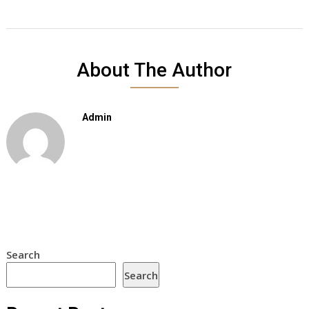
About The Author
Admin
Search
Search