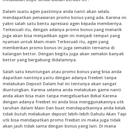
Dalam suatu agen pastinnya anda nanti akan selalu
mendapatkan penawaran promo bonus yang ada. Karena ini
yakni salah satu bentu apresiasi agen kepada membernya.
Terkecuali itu, dengan adanya promo bonus yang menarik
juga akan bisa menjadikan agen ini menjadi tempat yang
nyaman untuk Main-main Terkecuali itu, agen yang
memberikan promo bonus ini juga semakin ternama di
kalangan bettor. Dengan begitu juga akan semakin banyak
bettor yang bergabung didalamnya.
Salah satu keuntungan atau promo bonus yang bisa anda
dapatkan nantinya yaitu dengan adanya freebet tanpa
melakukan Deposit Dalam hal ini tentunya akan sangat
diuntungkan. Karena selama anda melakukan game nanti
anda akan bisa main tanpa mengeluarkan Bekal Karena
dengan adanya freebet ini anda bisa menggunakannya utk
taruhan dalam Main Dan buat mendapatkannya anda kelak
tidak butuh melakukan deposit lebih-lebih Dahulu Akan Tapi
utk bisa mendapatkan promo freebet ini maka juga tidak
akan jauh tidak sama dengan bonus yang lain. Di mana