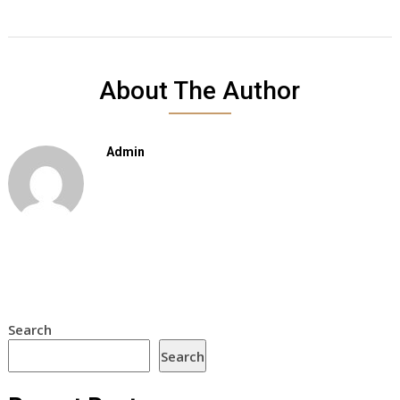
About The Author
Admin
Search
Search