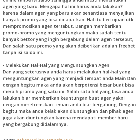
agen yang baru. Mengapa hal ini harus anda lakukan?
karena dalam agen yang baru akan senantiasa menyajikan
banyak promo yang bisa didapatkan. Hal itu bertujuan utk
mempromosikan agen tersebut. Dengan memberikan
promo-promo yang menguntungkan maka sudah tentu
banyak bettor yang ingin bergabung dalam agen tersebut,
Dan salah satu promo yang akan deiberikan adalah freebet
tanpa isi saldo ini.
• Melakukan Hal-Hal yang Menguntungkan Agen
Dan yang seterusnya anda harus melakukan hal-hal yang
menguntungkan agen yang menjadi tempat anda Main Dan
dengan begitu maka anda akan berpotensi besar buat bisa
meraih promo yang satu ini. Salah satu hal yang bisa anda
lakukan biar memberikan keuntungan buat agen yakni
dengan merefrensikan teman anda biar bergabung. Dengan
begitu maka anda kelak akan diuntungkan dan pihak agen
juga akan diuntungkan karena mendapati member baru
yang bergabung didalamnya.