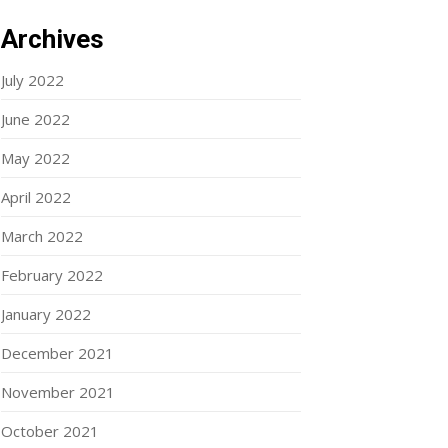
Archives
July 2022
June 2022
May 2022
April 2022
March 2022
February 2022
January 2022
December 2021
November 2021
October 2021