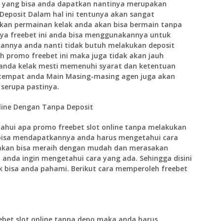
 yang bisa anda dapatkan nantinya merupakan
eposit Dalam hal ini tentunya akan sangat
kan permainan kelak anda akan bisa bermain tanpa
a freebet ini anda bisa menggunakannya untuk
nnya anda nanti tidak butuh melakukan deposit
ih promo freebet ini maka juga tidak akan jauh
 anda kelak mesti memenuhi syarat dan ketentuan
 tempat anda Main Masing-masing agen juga akan
 serupa pastinya.
line Dengan Tanpa Deposit
tahui apa promo freebet slot online tanpa melakukan
k bisa mendapatkannya anda harus mengetahui cara
 akan bisa meraih dengan mudah dan merasakan
anda ingin mengetahui cara yang ada. Sehingga disini
 bisa anda pahami. Berikut cara memperoleh freebet
ebet slot online tanpa depo maka anda harus