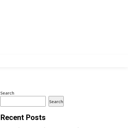
Search
Search
Recent Posts