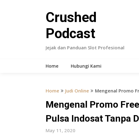
Skip
to
Crushed
content
Podcast
Jejak dan Panduan Slot Profesional
Home
Hubungi Kami
Home
Judi Online
Mengenal Promo Fre
Mengenal Promo Freeb
Pulsa Indosat Tanpa D
May 11, 2020