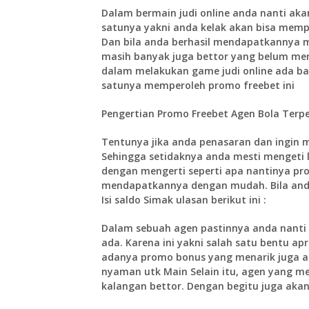
Dalam bermain judi online anda nanti ak
satunya yakni anda kelak akan bisa memper
Dan bila anda berhasil mendapatkannya m
masih banyak juga bettor yang belum me
dalam melakukan game judi online ada ba
satunya memperoleh promo freebet ini
Pengertian Promo Freebet Agen Bola Terp
Tentunya jika anda penasaran dan ingin m
Sehingga setidaknya anda mesti mengeti l
dengan mengerti seperti apa nantinya pro
mendapatkannya dengan mudah. Bila and
Isi saldo Simak ulasan berikut ini :
Dalam sebuah agen pastinnya anda nanti
ada. Karena ini yakni salah satu bentu a
adanya promo bonus yang menarik juga ak
nyaman utk Main Selain itu, agen yang me
kalangan bettor. Dengan begitu juga aka