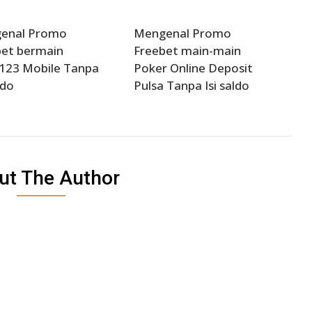
enal Promo
Mengenal Promo
bet bermain
Freebet main-main
123 Mobile Tanpa
Poker Online Deposit
ldo
Pulsa Tanpa Isi saldo
ut The Author