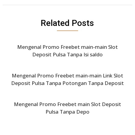
Related Posts
Mengenal Promo Freebet main-main Slot
Deposit Pulsa Tanpa Isi saldo
Mengenal Promo Freebet main-main Link Slot
Deposit Pulsa Tanpa Potongan Tanpa Deposit
Mengenal Promo Freebet main Slot Deposit
Pulsa Tanpa Depo