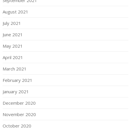
September 2021
August 2021
July 2021
June 2021
May 2021
April 2021
March 2021
February 2021
January 2021
December 2020
November 2020
October 2020