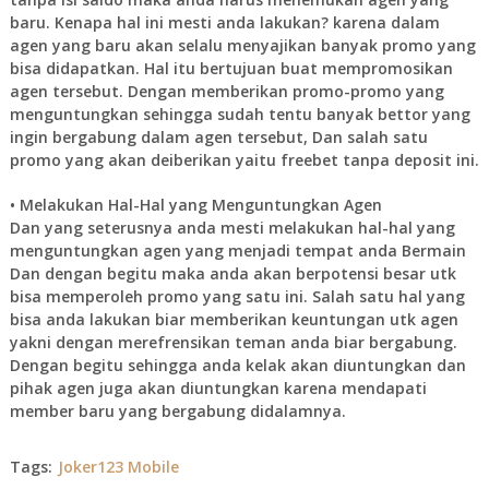
baru. Kenapa hal ini mesti anda lakukan? karena dalam
agen yang baru akan selalu menyajikan banyak promo yang
bisa didapatkan. Hal itu bertujuan buat mempromosikan
agen tersebut. Dengan memberikan promo-promo yang
menguntungkan sehingga sudah tentu banyak bettor yang
ingin bergabung dalam agen tersebut, Dan salah satu
promo yang akan deiberikan yaitu freebet tanpa deposit ini.
• Melakukan Hal-Hal yang Menguntungkan Agen
Dan yang seterusnya anda mesti melakukan hal-hal yang
menguntungkan agen yang menjadi tempat anda Bermain
Dan dengan begitu maka anda akan berpotensi besar utk
bisa memperoleh promo yang satu ini. Salah satu hal yang
bisa anda lakukan biar memberikan keuntungan utk agen
yakni dengan merefrensikan teman anda biar bergabung.
Dengan begitu sehingga anda kelak akan diuntungkan dan
pihak agen juga akan diuntungkan karena mendapati
member baru yang bergabung didalamnya.
Tags:
Joker123 Mobile