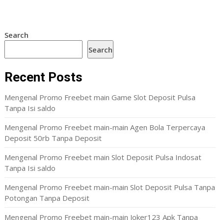
Search
Search
Recent Posts
Mengenal Promo Freebet main Game Slot Deposit Pulsa
Tanpa Isi saldo
Mengenal Promo Freebet main-main Agen Bola Terpercaya
Deposit 50rb Tanpa Deposit
Mengenal Promo Freebet main Slot Deposit Pulsa Indosat
Tanpa Isi saldo
Mengenal Promo Freebet main-main Slot Deposit Pulsa Tanpa
Potongan Tanpa Deposit
Mengenal Promo Freebet main-main Joker123 Apk Tanpa