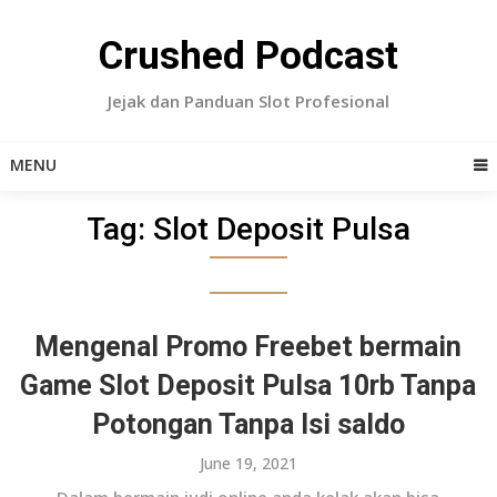
Skip
to
Crushed Podcast
content
Jejak dan Panduan Slot Profesional
MENU
Tag:
Slot Deposit Pulsa
Mengenal Promo Freebet bermain
Game Slot Deposit Pulsa 10rb Tanpa
Potongan Tanpa Isi saldo
June 19, 2021