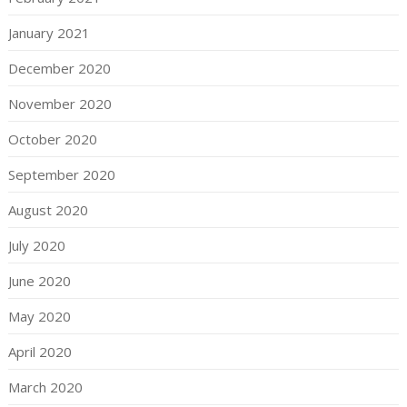
January 2021
December 2020
November 2020
October 2020
September 2020
August 2020
July 2020
June 2020
May 2020
April 2020
March 2020