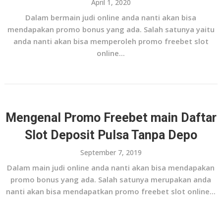
April 1, 2020
Dalam bermain judi online anda nanti akan bisa
mendapakan promo bonus yang ada. Salah satunya yaitu
anda nanti akan bisa memperoleh promo freebet slot
online...
Mengenal Promo Freebet main Daftar
Slot Deposit Pulsa Tanpa Depo
September 7, 2019
Dalam main judi online anda nanti akan bisa mendapakan
promo bonus yang ada. Salah satunya merupakan anda
nanti akan bisa mendapatkan promo freebet slot online...