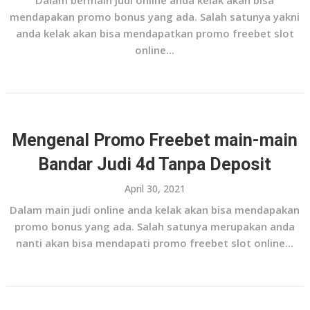
Dalam bermain judi online anda kelak akan bisa
mendapakan promo bonus yang ada. Salah satunya yakni
anda kelak akan bisa mendapatkan promo freebet slot
online...
Mengenal Promo Freebet main-main
Bandar Judi 4d Tanpa Deposit
April 30, 2021
Dalam main judi online anda kelak akan bisa mendapakan
promo bonus yang ada. Salah satunya merupakan anda
nanti akan bisa mendapati promo freebet slot online...