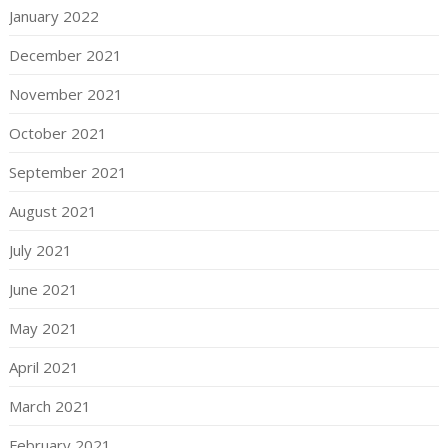
January 2022
December 2021
November 2021
October 2021
September 2021
August 2021
July 2021
June 2021
May 2021
April 2021
March 2021
February 2021