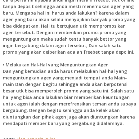
tanpa deposit sehingga anda mesti menemukan agen yang
baru. Mengapa hal ini harus anda lakukan? karena dalam
agen yang baru akan selalu menyajikan banyak promo yang
bisa didapatkan. Hal itu bertujuan utk mempromosikan
agen tersebut. Dengan memberikan promo-promo yang
menguntungkan maka sudah tentu banyak bettor yang
ingin bergabung dalam agen tersebut, Dan salah satu
promo yang akan deiberikan adalah freebet tanpa depo ini.
• Melakukan Hal-Hal yang Menguntungkan Agen
Dan yang kemudian anda harus melakukan hal-hal yang
menguntungkan agen yang menjadi tempat anda Main-
main Dan dengan begitu sehingga anda akan berpotensi
besar utk bisa memperoleh promo yang satu ini. Salah satu
hal yang bisa anda lakukan biar memberikan keuntungan
untuk agen ialah dengan merefrensikan teman anda supaya
bergabung. Dengan begitu sehingga anda kelak akan
diuntungkan dan pihak agen juga akan diuntungkan karena
mendapati member baru yang bergabung didalamnya.