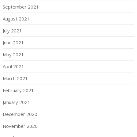
September 2021
August 2021
July 2021
June 2021
May 2021
April 2021
March 2021
February 2021
January 2021
December 2020
November 2020