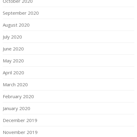
October 2020
September 2020
August 2020
July 2020
June 2020
May 2020
April 2020
March 2020
February 2020
January 2020
December 2019
November 2019