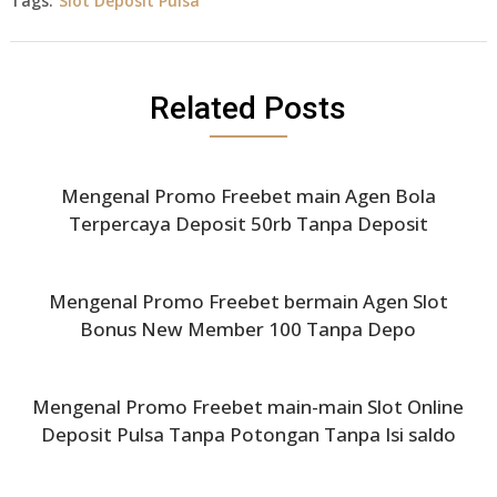
Tags:
Slot Deposit Pulsa
Related Posts
Mengenal Promo Freebet main Agen Bola
Terpercaya Deposit 50rb Tanpa Deposit
Mengenal Promo Freebet bermain Agen Slot
Bonus New Member 100 Tanpa Depo
Mengenal Promo Freebet main-main Slot Online
Deposit Pulsa Tanpa Potongan Tanpa Isi saldo