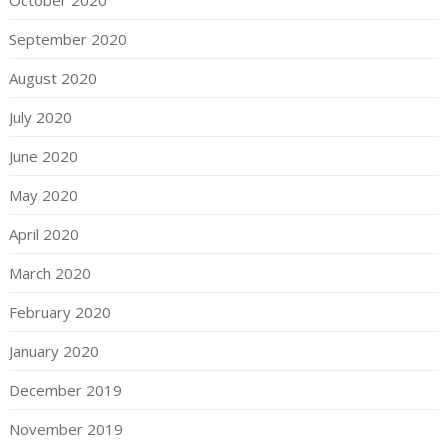
October 2020
September 2020
August 2020
July 2020
June 2020
May 2020
April 2020
March 2020
February 2020
January 2020
December 2019
November 2019