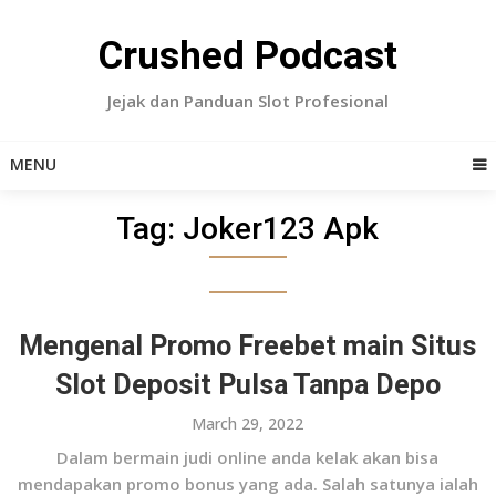
Skip
to
Crushed Podcast
content
Jejak dan Panduan Slot Profesional
MENU
Tag:
Joker123 Apk
Mengenal Promo Freebet main Situs
Slot Deposit Pulsa Tanpa Depo
March 29, 2022
Dalam bermain judi online anda kelak akan bisa
mendapakan promo bonus yang ada. Salah satunya ialah