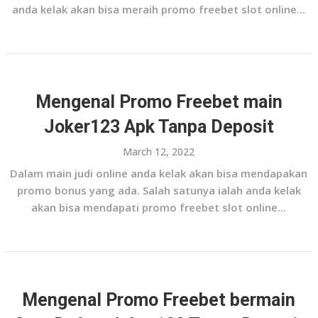
anda kelak akan bisa meraih promo freebet slot online...
Mengenal Promo Freebet main
Joker123 Apk Tanpa Deposit
March 12, 2022
Dalam main judi online anda kelak akan bisa mendapakan
promo bonus yang ada. Salah satunya ialah anda kelak
akan bisa mendapati promo freebet slot online...
Mengenal Promo Freebet bermain