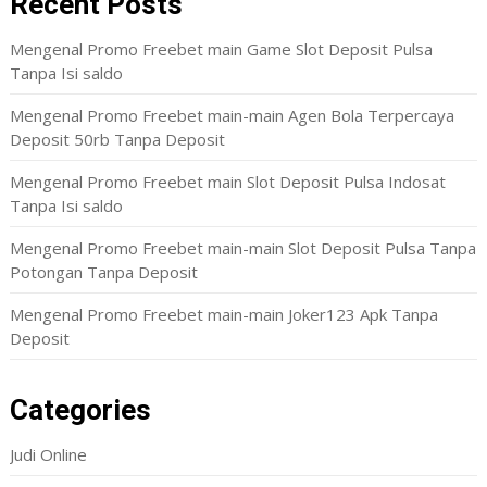
Recent Posts
Mengenal Promo Freebet main Game Slot Deposit Pulsa
Tanpa Isi saldo
Mengenal Promo Freebet main-main Agen Bola Terpercaya
Deposit 50rb Tanpa Deposit
Mengenal Promo Freebet main Slot Deposit Pulsa Indosat
Tanpa Isi saldo
Mengenal Promo Freebet main-main Slot Deposit Pulsa Tanpa
Potongan Tanpa Deposit
Mengenal Promo Freebet main-main Joker123 Apk Tanpa
Deposit
Categories
Judi Online