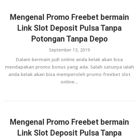
Mengenal Promo Freebet bermain
Link Slot Deposit Pulsa Tanpa
Potongan Tanpa Depo
September 13, 2019
Dalam bermain judi online anda kelak akan bisa
mendapakan promo bonus yang ada. Salah satunya ialah
anda kelak akan bisa memperoleh promo freebet slot
online...
Mengenal Promo Freebet bermain
Link Slot Deposit Pulsa Tanpa