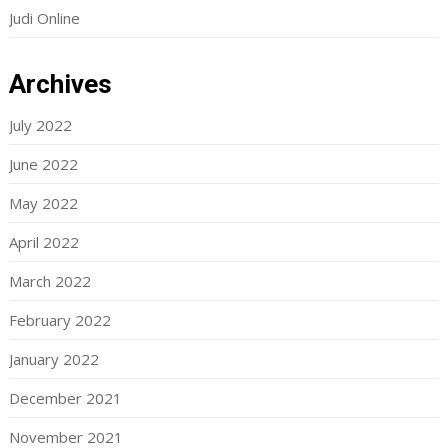
Judi Online
Archives
July 2022
June 2022
May 2022
April 2022
March 2022
February 2022
January 2022
December 2021
November 2021