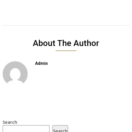
About The Author
Admin
Search
Search