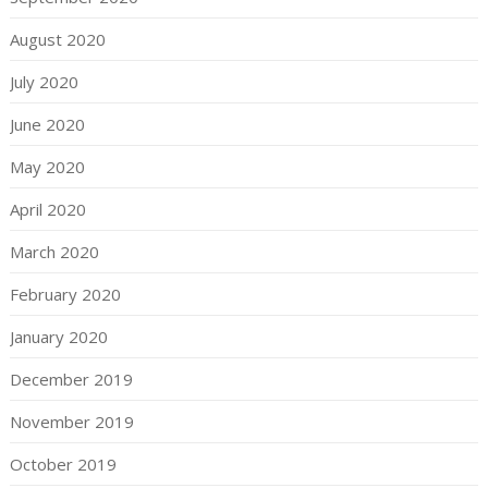
August 2020
July 2020
June 2020
May 2020
April 2020
March 2020
February 2020
January 2020
December 2019
November 2019
October 2019