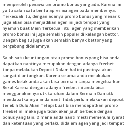
memperoleh penawaran promo bonus yang ada. Karena ini
yaitu salah satu bentu apresiasi agen pada membernya.
Terkecuali itu, dengan adanya promo bonus yang menarik
juga akan bisa menjadikan agen ini jadi tempat yang
nyaman buat Main Terkecuali itu, agen yang memberikan
promo bonus ini juga semakin populer di kalangan bettor.
Dengan begitu juga akan semakin banyak bettor yang
bergabung didalamnya.
Salah satu keuntungan atau promo bonus yang bisa anda
dapatkan nantinya merupakan dengan adanya freebet
tanpa melakukan Deposit Dalam hal ini pastinya akan
sangat diuntungkan. Karena selama anda melakukan
games kelak anda akan bisa bermain tanpa mengeluarkan
Bekal Karena dengan adanya freebet ini anda bisa
menggunakannya utk taruhan dalam Bermain Dan utk
mendapatkannya anda nanti tidak perlu melakukan deposit
terlebih Dulu Akan Tetapi buat bisa mendapatkan promo
freebet ini maka juga tidak akan jauh berbeda dengan
bonus yang lain. Dimana anda nanti mesti memenuhi syarat
dan ketentuan yang berlaku didalam agen yang jadi tempat