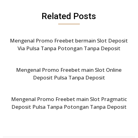
Related Posts
Mengenal Promo Freebet bermain Slot Deposit
Via Pulsa Tanpa Potongan Tanpa Deposit
Mengenal Promo Freebet main Slot Online
Deposit Pulsa Tanpa Deposit
Mengenal Promo Freebet main Slot Pragmatic
Deposit Pulsa Tanpa Potongan Tanpa Deposit