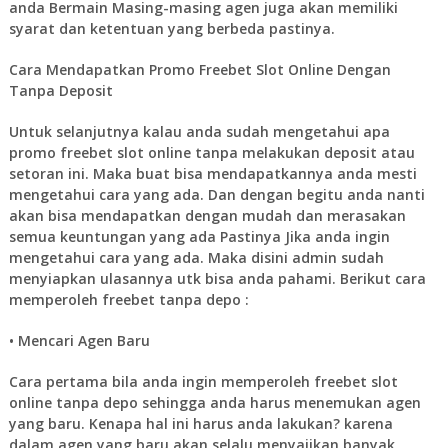
anda Bermain Masing-masing agen juga akan memiliki
syarat dan ketentuan yang berbeda pastinya.
Cara Mendapatkan Promo Freebet Slot Online Dengan
Tanpa Deposit
Untuk selanjutnya kalau anda sudah mengetahui apa
promo freebet slot online tanpa melakukan deposit atau
setoran ini. Maka buat bisa mendapatkannya anda mesti
mengetahui cara yang ada. Dan dengan begitu anda nanti
akan bisa mendapatkan dengan mudah dan merasakan
semua keuntungan yang ada Pastinya Jika anda ingin
mengetahui cara yang ada. Maka disini admin sudah
menyiapkan ulasannya utk bisa anda pahami. Berikut cara
memperoleh freebet tanpa depo :
• Mencari Agen Baru
Cara pertama bila anda ingin memperoleh freebet slot
online tanpa depo sehingga anda harus menemukan agen
yang baru. Kenapa hal ini harus anda lakukan? karena
dalam agen yang baru akan selalu menyajikan banyak