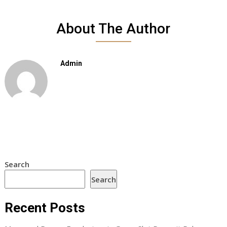
About The Author
Admin
Search
Search
Recent Posts