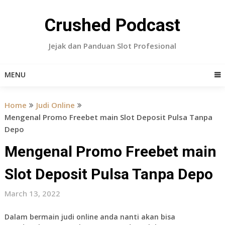
Skip
to
Crushed Podcast
content
Jejak dan Panduan Slot Profesional
MENU
Home
Judi Online
Mengenal Promo Freebet main Slot Deposit Pulsa Tanpa
Depo
Mengenal Promo Freebet main
Slot Deposit Pulsa Tanpa Depo
March 13, 2022
Dalam bermain judi online anda nanti akan bisa