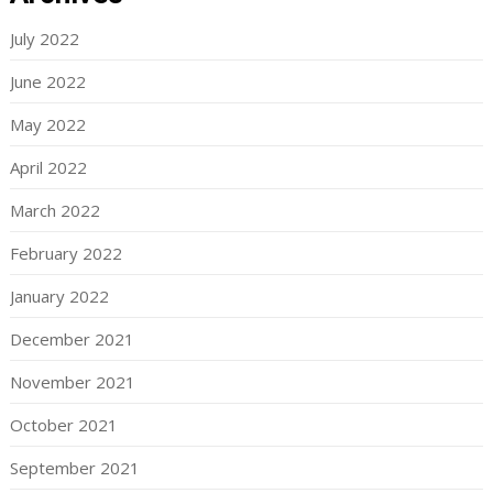
July 2022
June 2022
May 2022
April 2022
March 2022
February 2022
January 2022
December 2021
November 2021
October 2021
September 2021