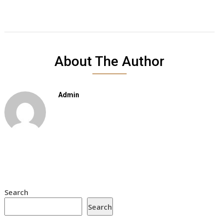
About The Author
Admin
Search
Search