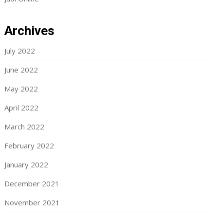
Archives
July 2022
June 2022
May 2022
April 2022
March 2022
February 2022
January 2022
December 2021
November 2021