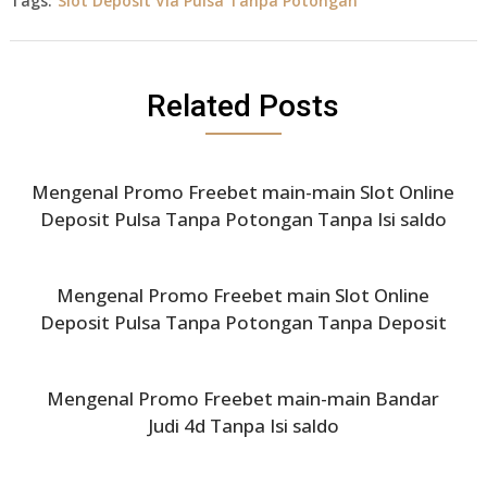
Tags:
Slot Deposit Via Pulsa Tanpa Potongan
Related Posts
Mengenal Promo Freebet main-main Slot Online
Deposit Pulsa Tanpa Potongan Tanpa Isi saldo
Mengenal Promo Freebet main Slot Online
Deposit Pulsa Tanpa Potongan Tanpa Deposit
Mengenal Promo Freebet main-main Bandar
Judi 4d Tanpa Isi saldo