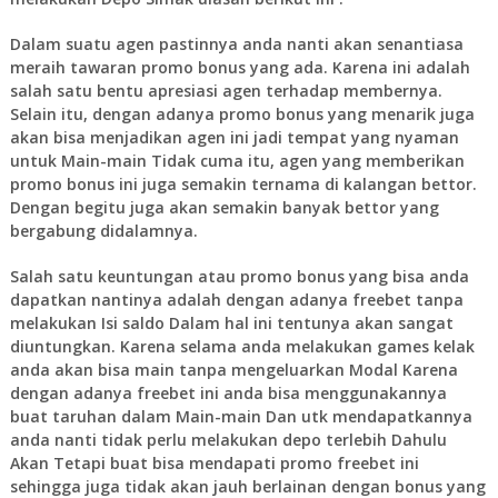
Dalam suatu agen pastinnya anda nanti akan senantiasa
meraih tawaran promo bonus yang ada. Karena ini adalah
salah satu bentu apresiasi agen terhadap membernya.
Selain itu, dengan adanya promo bonus yang menarik juga
akan bisa menjadikan agen ini jadi tempat yang nyaman
untuk Main-main Tidak cuma itu, agen yang memberikan
promo bonus ini juga semakin ternama di kalangan bettor.
Dengan begitu juga akan semakin banyak bettor yang
bergabung didalamnya.
Salah satu keuntungan atau promo bonus yang bisa anda
dapatkan nantinya adalah dengan adanya freebet tanpa
melakukan Isi saldo Dalam hal ini tentunya akan sangat
diuntungkan. Karena selama anda melakukan games kelak
anda akan bisa main tanpa mengeluarkan Modal Karena
dengan adanya freebet ini anda bisa menggunakannya
buat taruhan dalam Main-main Dan utk mendapatkannya
anda nanti tidak perlu melakukan depo terlebih Dahulu
Akan Tetapi buat bisa mendapati promo freebet ini
sehingga juga tidak akan jauh berlainan dengan bonus yang