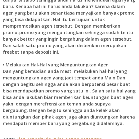
baru. Kenapa hal ini harus anda lakukan? karena dalam
agen yang baru akan senantiasa menyajikan banyak promo
yang bisa didapatkan. Hal itu bertujuan untuk
mempromosikan agen tersebut. Dengan memberikan
promo-promo yang menguntungkan sehingga sudah tentu
banyak bettor yang ingin bergabung dalam agen tersebut,
Dan salah satu promo yang akan deiberikan merupakan
freebet tanpa deposit ini.
• Melakukan Hal-Hal yang Menguntungkan Agen
Dan yang kemudian anda mesti melakukan hal-hal yang
menguntungkan agen yang jadi tempat anda Main Dan
dengan begitu sehingga anda akan berpotensi besar buat
bisa mendapatkan promo yang satu ini. Salah satu hal yang
bisa anda lakukan biar memberikan keuntungan buat agen
yakni dengan merefrensikan teman anda supaya
bergabung. Dengan begitu sehingga anda kelak akan
diuntungkan dan pihak agen juga akan diuntungkan karena
mendapati member baru yang bergabung didalamnya.