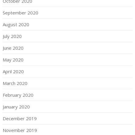
October 2020
September 2020
August 2020
July 2020
June 2020
May 2020
April 2020
March 2020
February 2020
January 2020
December 2019
November 2019