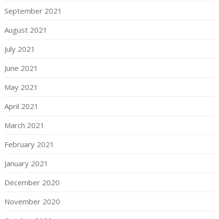
September 2021
August 2021
July 2021
June 2021
May 2021
April 2021
March 2021
February 2021
January 2021
December 2020
November 2020