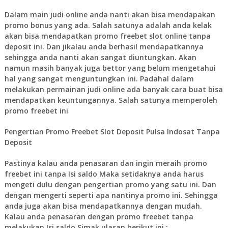
Dalam main judi online anda nanti akan bisa mendapakan
promo bonus yang ada. Salah satunya adalah anda kelak
akan bisa mendapatkan promo freebet slot online tanpa
deposit ini. Dan jikalau anda berhasil mendapatkannya
sehingga anda nanti akan sangat diuntungkan. Akan
namun masih banyak juga bettor yang belum mengetahui
hal yang sangat menguntungkan ini. Padahal dalam
melakukan permainan judi online ada banyak cara buat bisa
mendapatkan keuntungannya. Salah satunya memperoleh
promo freebet ini
Pengertian Promo Freebet Slot Deposit Pulsa Indosat Tanpa
Deposit
Pastinya kalau anda penasaran dan ingin meraih promo
freebet ini tanpa Isi saldo Maka setidaknya anda harus
mengeti dulu dengan pengertian promo yang satu ini. Dan
dengan mengerti seperti apa nantinya promo ini. Sehingga
anda juga akan bisa mendapatkannya dengan mudah.
Kalau anda penasaran dengan promo freebet tanpa
melakukan Isi saldo Simak ulasan berikut ini :