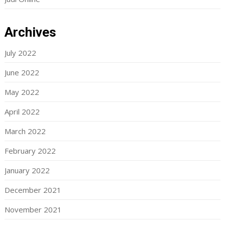
Archives
July 2022
June 2022
May 2022
April 2022
March 2022
February 2022
January 2022
December 2021
November 2021