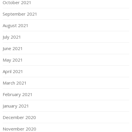
October 2021
September 2021
August 2021
July 2021
June 2021
May 2021
April 2021
March 2021
February 2021
January 2021
December 2020
November 2020