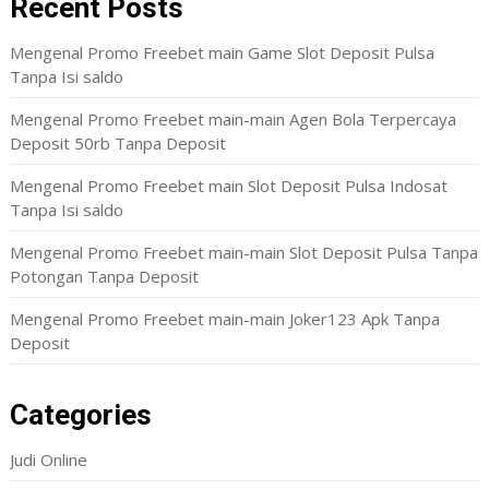
Recent Posts
Mengenal Promo Freebet main Game Slot Deposit Pulsa
Tanpa Isi saldo
Mengenal Promo Freebet main-main Agen Bola Terpercaya
Deposit 50rb Tanpa Deposit
Mengenal Promo Freebet main Slot Deposit Pulsa Indosat
Tanpa Isi saldo
Mengenal Promo Freebet main-main Slot Deposit Pulsa Tanpa
Potongan Tanpa Deposit
Mengenal Promo Freebet main-main Joker123 Apk Tanpa
Deposit
Categories
Judi Online