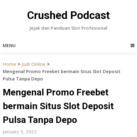
Skip
to
Crushed Podcast
content
Jejak dan Panduan Slot Profesional
MENU
Home
Judi Online
Mengenal Promo Freebet bermain Situs Slot Deposit
Pulsa Tanpa Depo
Mengenal Promo Freebet
bermain Situs Slot Deposit
Pulsa Tanpa Depo
January 5, 2022