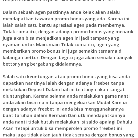
Dalam sebuah agen pastinnya anda kelak akan selalu
mendapatkan tawaran promo bonus yang ada. Karena ini
ialah salah satu bentu apresiasi agen pada membernya.
Tidak cuma itu, dengan adanya promo bonus yang menarik
juga akan bisa menjadikan agen ini jadi tempat yang
nyaman untuk Main-main Tidak cuma itu, agen yang
memberikan promo bonus ini juga semakin ternama di
kalangan bettor. Dengan begitu juga akan semakin banyak
bettor yang bergabung didalamnya.
Salah satu keuntungan atau promo bonus yang bisa anda
dapatkan nantinya ialah dengan adanya freebet tanpa
melakukan Deposit Dalam hal ini tentunya akan sangat
diuntungkan. Karena selama anda melakukan game nanti
anda akan bisa main tanpa mengeluarkan Modal Karena
dengan adanya freebet ini anda bisa menggunakannya
buat taruhan dalam Bermain Dan utk mendapatkannya
anda nanti tidak butuh melakukan isi saldo apalagi Dahulu
Akan Tetapi untuk bisa memperoleh promo freebet ini
maka juga tidak akan jauh tidak serupa dengan bonus yang