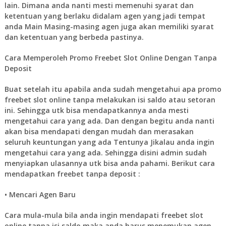
lain. Dimana anda nanti mesti memenuhi syarat dan
ketentuan yang berlaku didalam agen yang jadi tempat
anda Main Masing-masing agen juga akan memiliki syarat
dan ketentuan yang berbeda pastinya.
Cara Memperoleh Promo Freebet Slot Online Dengan Tanpa
Deposit
Buat setelah itu apabila anda sudah mengetahui apa promo
freebet slot online tanpa melakukan isi saldo atau setoran
ini. Sehingga utk bisa mendapatkannya anda mesti
mengetahui cara yang ada. Dan dengan begitu anda nanti
akan bisa mendapati dengan mudah dan merasakan
seluruh keuntungan yang ada Tentunya Jikalau anda ingin
mengetahui cara yang ada. Sehingga disini admin sudah
menyiapkan ulasannya utk bisa anda pahami. Berikut cara
mendapatkan freebet tanpa deposit :
• Mencari Agen Baru
Cara mula-mula bila anda ingin mendapati freebet slot
online tanpa isi saldo maka anda harus menemukan agen