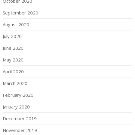
October 2020
September 2020
August 2020
July 2020
June 2020
May 2020
April 2020
March 2020
February 2020
January 2020
December 2019
November 2019