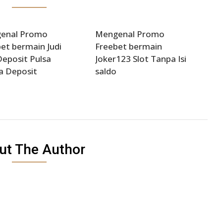
enal Promo
Mengenal Promo
et bermain Judi
Freebet bermain
Deposit Pulsa
Joker123 Slot Tanpa Isi
a Deposit
saldo
ut The Author