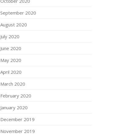
October 2020
September 2020
August 2020
July 2020
June 2020
May 2020
April 2020
March 2020
February 2020
January 2020
December 2019
November 2019