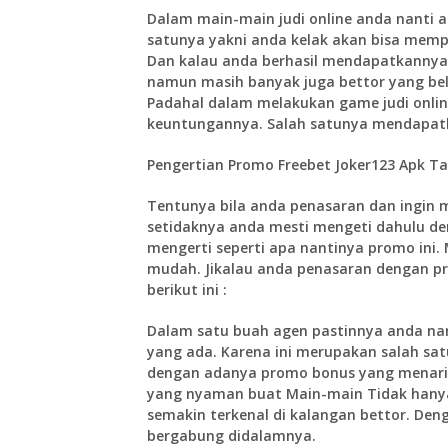
Dalam main-main judi online anda nanti 
satunya yakni anda kelak akan bisa mempe
Dan kalau anda berhasil mendapatkannya
namun masih banyak juga bettor yang be
Padahal dalam melakukan game judi onlin
keuntungannya. Salah satunya mendapatk
Pengertian Promo Freebet Joker123 Apk T
Tentunya bila anda penasaran dan ingin m
setidaknya anda mesti mengeti dahulu de
mengerti seperti apa nantinya promo ini
mudah. Jikalau anda penasaran dengan p
berikut ini :
Dalam satu buah agen pastinnya anda na
yang ada. Karena ini merupakan salah sat
dengan adanya promo bonus yang menarik
yang nyaman buat Main-main Tidak hanya
semakin terkenal di kalangan bettor. Den
bergabung didalamnya.