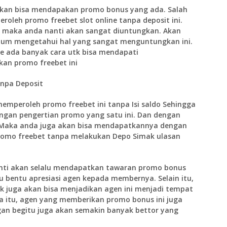
akan bisa mendapakan promo bonus yang ada. Salah
roleh promo freebet slot online tanpa deposit ini.
 maka anda nanti akan sangat diuntungkan. Akan
lum mengetahui hal yang sangat menguntungkan ini.
e ada banyak cara utk bisa mendapati
an promo freebet ini
anpa Deposit
emperoleh promo freebet ini tanpa Isi saldo Sehingga
ngan pengertian promo yang satu ini. Dan dengan
. Maka anda juga akan bisa mendapatkannya dengan
romo freebet tanpa melakukan Depo Simak ulasan
nti akan selalu mendapatkan tawaran promo bonus
u bentu apresiasi agen kepada membernya. Selain itu,
 juga akan bisa menjadikan agen ini menjadi tempat
 itu, agen yang memberikan promo bonus ini juga
gan begitu juga akan semakin banyak bettor yang