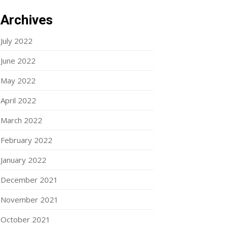
Archives
July 2022
June 2022
May 2022
April 2022
March 2022
February 2022
January 2022
December 2021
November 2021
October 2021