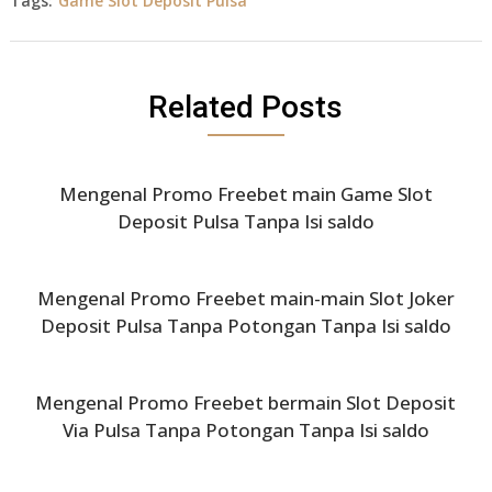
Tags:
Game Slot Deposit Pulsa
Related Posts
Mengenal Promo Freebet main Game Slot
Deposit Pulsa Tanpa Isi saldo
Mengenal Promo Freebet main-main Slot Joker
Deposit Pulsa Tanpa Potongan Tanpa Isi saldo
Mengenal Promo Freebet bermain Slot Deposit
Via Pulsa Tanpa Potongan Tanpa Isi saldo