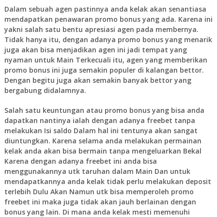
Dalam sebuah agen pastinnya anda kelak akan senantiasa
mendapatkan penawaran promo bonus yang ada. Karena ini
yakni salah satu bentu apresiasi agen pada membernya.
Tidak hanya itu, dengan adanya promo bonus yang menarik
juga akan bisa menjadikan agen ini jadi tempat yang
nyaman untuk Main Terkecuali itu, agen yang memberikan
promo bonus ini juga semakin populer di kalangan bettor.
Dengan begitu juga akan semakin banyak bettor yang
bergabung didalamnya.
Salah satu keuntungan atau promo bonus yang bisa anda
dapatkan nantinya ialah dengan adanya freebet tanpa
melakukan Isi saldo Dalam hal ini tentunya akan sangat
diuntungkan. Karena selama anda melakukan permainan
kelak anda akan bisa bermain tanpa mengeluarkan Bekal
Karena dengan adanya freebet ini anda bisa
menggunakannya utk taruhan dalam Main Dan untuk
mendapatkannya anda kelak tidak perlu melakukan deposit
terlebih Dulu Akan Namun utk bisa memperoleh promo
freebet ini maka juga tidak akan jauh berlainan dengan
bonus yang lain. Di mana anda kelak mesti memenuhi