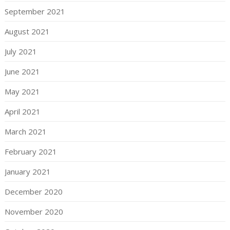
September 2021
August 2021
July 2021
June 2021
May 2021
April 2021
March 2021
February 2021
January 2021
December 2020
November 2020