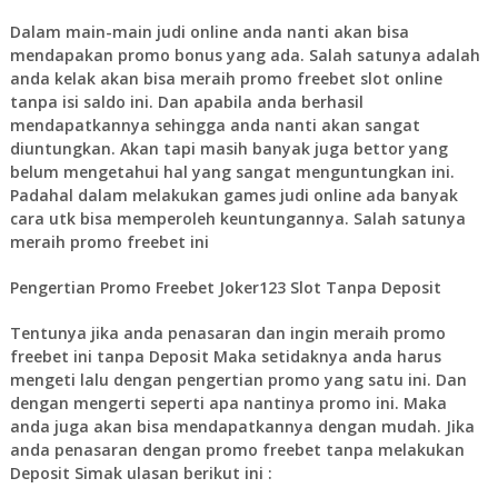
Dalam main-main judi online anda nanti akan bisa
mendapakan promo bonus yang ada. Salah satunya adalah
anda kelak akan bisa meraih promo freebet slot online
tanpa isi saldo ini. Dan apabila anda berhasil
mendapatkannya sehingga anda nanti akan sangat
diuntungkan. Akan tapi masih banyak juga bettor yang
belum mengetahui hal yang sangat menguntungkan ini.
Padahal dalam melakukan games judi online ada banyak
cara utk bisa memperoleh keuntungannya. Salah satunya
meraih promo freebet ini
Pengertian Promo Freebet Joker123 Slot Tanpa Deposit
Tentunya jika anda penasaran dan ingin meraih promo
freebet ini tanpa Deposit Maka setidaknya anda harus
mengeti lalu dengan pengertian promo yang satu ini. Dan
dengan mengerti seperti apa nantinya promo ini. Maka
anda juga akan bisa mendapatkannya dengan mudah. Jika
anda penasaran dengan promo freebet tanpa melakukan
Deposit Simak ulasan berikut ini :