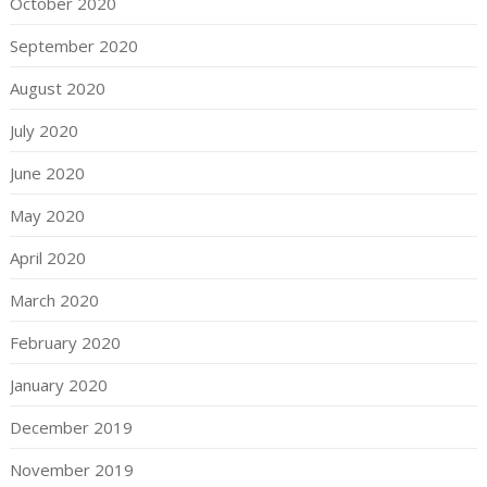
October 2020
September 2020
August 2020
July 2020
June 2020
May 2020
April 2020
March 2020
February 2020
January 2020
December 2019
November 2019