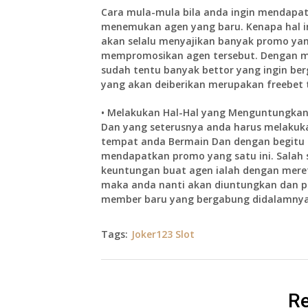
Cara mula-mula bila anda ingin mendapati
menemukan agen yang baru. Kenapa hal in
akan selalu menyajikan banyak promo yang
mempromosikan agen tersebut. Dengan
sudah tentu banyak bettor yang ingin be
yang akan deiberikan merupakan freebet t
• Melakukan Hal-Hal yang Menguntungka
Dan yang seterusnya anda harus melakuk
tempat anda Bermain Dan dengan begitu 
mendapatkan promo yang satu ini. Salah 
keuntungan buat agen ialah dengan mere
maka anda nanti akan diuntungkan dan p
member baru yang bergabung didalamnya
Tags:
Joker123 Slot
Re