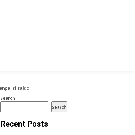
npa Isi saldo
Search
Search
Recent Posts