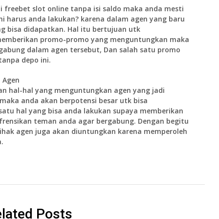
 freebet slot online tanpa isi saldo maka anda mesti
i harus anda lakukan? karena dalam agen yang baru
 bisa didapatkan. Hal itu bertujuan utk
 memberikan promo-promo yang menguntungkan maka
rgabung dalam agen tersebut, Dan salah satu promo
anpa depo ini.
n Agen
an hal-hal yang menguntungkan agen yang jadi
maka anda akan berpotensi besar utk bisa
satu hal yang bisa anda lakukan supaya memberikan
frensikan teman anda agar bergabung. Dengan begitu
ihak agen juga akan diuntungkan karena memperoleh
.
lated Posts