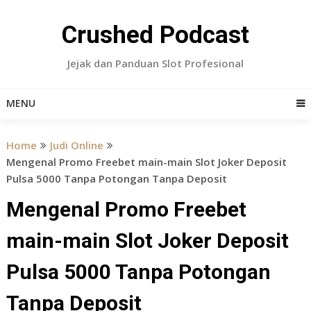
Skip
to
Crushed Podcast
content
Jejak dan Panduan Slot Profesional
MENU
Home
Judi Online
Mengenal Promo Freebet main-main Slot Joker Deposit
Pulsa 5000 Tanpa Potongan Tanpa Deposit
Mengenal Promo Freebet
main-main Slot Joker Deposit
Pulsa 5000 Tanpa Potongan
Tanpa Deposit