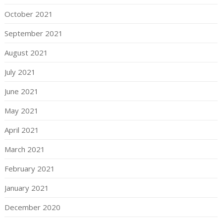
October 2021
September 2021
August 2021
July 2021
June 2021
May 2021
April 2021
March 2021
February 2021
January 2021
December 2020