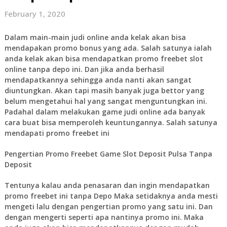
February 1, 2020
Dalam main-main judi online anda kelak akan bisa
mendapakan promo bonus yang ada. Salah satunya ialah
anda kelak akan bisa mendapatkan promo freebet slot
online tanpa depo ini. Dan jika anda berhasil
mendapatkannya sehingga anda nanti akan sangat
diuntungkan. Akan tapi masih banyak juga bettor yang
belum mengetahui hal yang sangat menguntungkan ini.
Padahal dalam melakukan game judi online ada banyak
cara buat bisa memperoleh keuntungannya. Salah satunya
mendapati promo freebet ini
Pengertian Promo Freebet Game Slot Deposit Pulsa Tanpa
Deposit
Tentunya kalau anda penasaran dan ingin mendapatkan
promo freebet ini tanpa Depo Maka setidaknya anda mesti
mengeti lalu dengan pengertian promo yang satu ini. Dan
dengan mengerti seperti apa nantinya promo ini. Maka