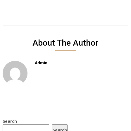
About The Author
Admin
Search
Search