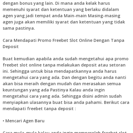
dengan bonus yang lain. Di mana anda kelak harus
memenuhi syarat dan ketentuan yang berlaku didalam
agen yang jadi tempat anda Main-main Masing-masing
agen juga akan memiliki syarat dan ketentuan yang tidak
sama pastinya.
Cara Mendapati Promo Freebet Slot Online Dengan Tanpa
Deposit
Buat kemudian apabila anda sudah mengetahui apa promo
freebet slot online tanpa melakukan deposit atau setoran
ini. Sehingga untuk bisa mendapatkannya anda harus
mengetahui cara yang ada. Dan dengan begitu anda nanti
akan bisa meraih dengan mudah dan merasakan semua
keuntungan yang ada Pastinya Kalau anda ingin
mengetahui cara yang ada. Sehingga disini admin sudah
menyiapkan ulasannya buat bisa anda pahami. Berikut cara
mendapati freebet tanpa deposit :
• Mencari Agen Baru
Cara mula-mula kalau anda ingin memperoleh freebet slot