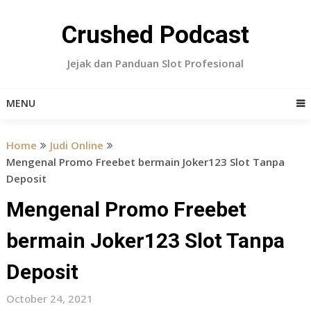
Skip
to
Crushed Podcast
content
Jejak dan Panduan Slot Profesional
MENU
Home
Judi Online
Mengenal Promo Freebet bermain Joker123 Slot Tanpa
Deposit
Mengenal Promo Freebet
bermain Joker123 Slot Tanpa
Deposit
October 24, 2021