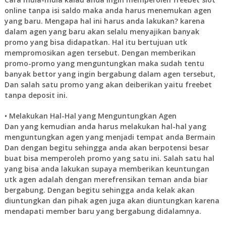
online tanpa isi saldo maka anda harus menemukan agen
yang baru. Mengapa hal ini harus anda lakukan? karena
dalam agen yang baru akan selalu menyajikan banyak
promo yang bisa didapatkan. Hal itu bertujuan utk
mempromosikan agen tersebut. Dengan memberikan
promo-promo yang menguntungkan maka sudah tentu
banyak bettor yang ingin bergabung dalam agen tersebut,
Dan salah satu promo yang akan deiberikan yaitu freebet
tanpa deposit ini.
• Melakukan Hal-Hal yang Menguntungkan Agen
Dan yang kemudian anda harus melakukan hal-hal yang
menguntungkan agen yang menjadi tempat anda Bermain
Dan dengan begitu sehingga anda akan berpotensi besar
buat bisa memperoleh promo yang satu ini. Salah satu hal
yang bisa anda lakukan supaya memberikan keuntungan
utk agen adalah dengan merefrensikan teman anda biar
bergabung. Dengan begitu sehingga anda kelak akan
diuntungkan dan pihak agen juga akan diuntungkan karena
mendapati member baru yang bergabung didalamnya.