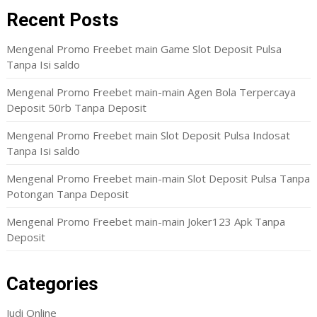
Recent Posts
Mengenal Promo Freebet main Game Slot Deposit Pulsa
Tanpa Isi saldo
Mengenal Promo Freebet main-main Agen Bola Terpercaya
Deposit 50rb Tanpa Deposit
Mengenal Promo Freebet main Slot Deposit Pulsa Indosat
Tanpa Isi saldo
Mengenal Promo Freebet main-main Slot Deposit Pulsa Tanpa
Potongan Tanpa Deposit
Mengenal Promo Freebet main-main Joker123 Apk Tanpa
Deposit
Categories
Judi Online