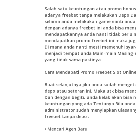
Salah satu keuntungan atau promo bonus
adanya freebet tanpa melakukan Depo Dal
selama anda melakukan game nanti anda 
dengan adanya freebet ini anda bisa me
mendapatkannya anda nanti tidak perlu m
mendapatkan promo freebet ini maka juga
Di mana anda nanti mesti memenuhi syar
menjadi tempat anda Main-main Masing-m
yang tidak sama pastinya.
Cara Mendapati Promo Freebet Slot Onlin
Buat selanjutnya jika anda sudah menget
depo atau setoran ini. Maka utk bisa me
Dan dengan begitu anda kelak akan bisa
keuntungan yang ada Tentunya Bila anda i
administrator sudah menyiapkan ulasanny
freebet tanpa depo :
• Mencari Agen Baru