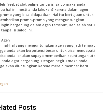
eh freebet slot online tanpa isi saldo maka anda
a hal ini mesti anda lakukan? karena dalam agen
promo yang bisa didapatkan. Hal itu bertujuan untuk
 memberikan promo-promo yang menguntungkan
 ingin bergabung dalam agen tersebut, Dan salah satu
anpa isi saldo ini.
n Agen
 hal-hal yang menguntungkan agen yang jadi tempat
gga anda akan berpotensi besar untuk bisa mendapati
g bisa anda lakukan supaya memberikan keuntungan utk
 anda agar bergabung. Dengan begitu maka anda
juga akan diuntungkan karena meraih member baru
ongan
lated Posts