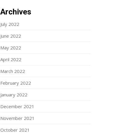
Archives
July 2022
June 2022
May 2022
April 2022
March 2022
February 2022
January 2022
December 2021
November 2021
October 2021