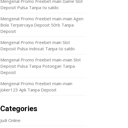
Mengenal Promo Freebet main Game Slot
Deposit Pulsa Tanpa Isi saldo
Mengenal Promo Freebet main-main Agen
Bola Terpercaya Deposit 50rb Tanpa
Deposit
Mengenal Promo Freebet main Slot
Deposit Pulsa Indosat Tanpa Isi saldo
Mengenal Promo Freebet main-main Slot
Deposit Pulsa Tanpa Potongan Tanpa
Deposit
Mengenal Promo Freebet main-main
Joker123 Apk Tanpa Deposit
Categories
Judi Online