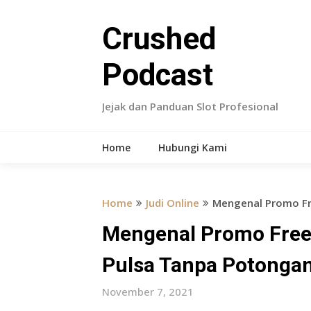
Skip
to
Crushed
content
Podcast
Jejak dan Panduan Slot Profesional
Home
Hubungi Kami
Home
Judi Online
Mengenal Promo Fr
Mengenal Promo Freeb
Pulsa Tanpa Potongan
November 7, 2021