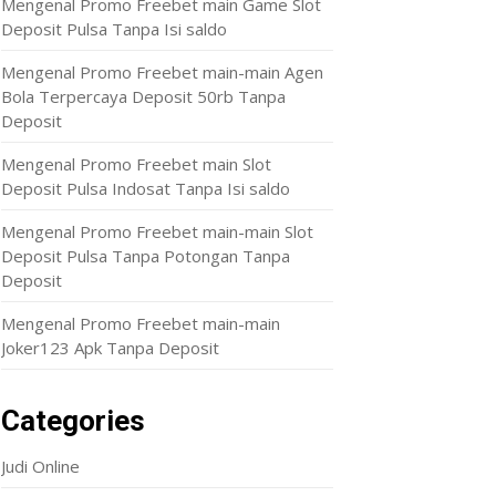
Mengenal Promo Freebet main Game Slot
Deposit Pulsa Tanpa Isi saldo
Mengenal Promo Freebet main-main Agen
Bola Terpercaya Deposit 50rb Tanpa
Deposit
Mengenal Promo Freebet main Slot
Deposit Pulsa Indosat Tanpa Isi saldo
Mengenal Promo Freebet main-main Slot
Deposit Pulsa Tanpa Potongan Tanpa
Deposit
Mengenal Promo Freebet main-main
Joker123 Apk Tanpa Deposit
Categories
Judi Online