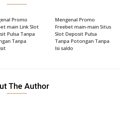
enal Promo
Mengenal Promo
et main Link Slot
Freebet main-main Situs
it Pulsa Tanpa
Slot Deposit Pulsa
ngan Tanpa
Tanpa Potongan Tanpa
sit
Isi saldo
ut The Author