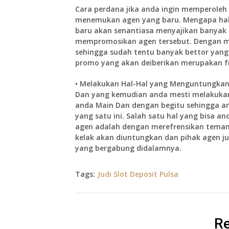
Cara perdana jika anda ingin memperoleh f
menemukan agen yang baru. Mengapa hal 
baru akan senantiasa menyajikan banyak 
mempromosikan agen tersebut. Dengan
sehingga sudah tentu banyak bettor yang
promo yang akan deiberikan merupakan fre
• Melakukan Hal-Hal yang Menguntungka
Dan yang kemudian anda mesti melakukan
anda Main Dan dengan begitu sehingga a
yang satu ini. Salah satu hal yang bisa
agen adalah dengan merefrensikan teman
kelak akan diuntungkan dan pihak agen 
yang bergabung didalamnya.
Tags:
Judi Slot Deposit Pulsa
Re