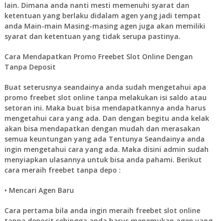
lain. Dimana anda nanti mesti memenuhi syarat dan
ketentuan yang berlaku didalam agen yang jadi tempat
anda Main-main Masing-masing agen juga akan memiliki
syarat dan ketentuan yang tidak serupa pastinya.
Cara Mendapatkan Promo Freebet Slot Online Dengan
Tanpa Deposit
Buat seterusnya seandainya anda sudah mengetahui apa
promo freebet slot online tanpa melakukan isi saldo atau
setoran ini. Maka buat bisa mendapatkannya anda harus
mengetahui cara yang ada. Dan dengan begitu anda kelak
akan bisa mendapatkan dengan mudah dan merasakan
semua keuntungan yang ada Tentunya Seandainya anda
ingin mengetahui cara yang ada. Maka disini admin sudah
menyiapkan ulasannya untuk bisa anda pahami. Berikut
cara meraih freebet tanpa depo :
• Mencari Agen Baru
Cara pertama bila anda ingin meraih freebet slot online
tanpa deposit sehingga anda harus menemukan agen yang