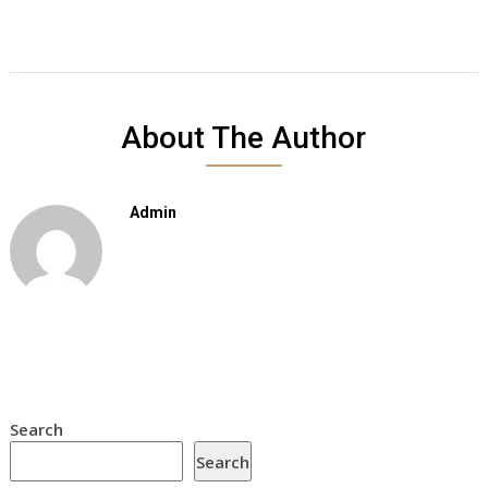
About The Author
Admin
Search
Search