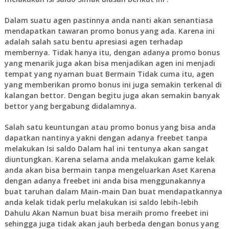
Dalam suatu agen pastinnya anda nanti akan senantiasa
mendapatkan tawaran promo bonus yang ada. Karena ini
adalah salah satu bentu apresiasi agen terhadap
membernya. Tidak hanya itu, dengan adanya promo bonus
yang menarik juga akan bisa menjadikan agen ini menjadi
tempat yang nyaman buat Bermain Tidak cuma itu, agen
yang memberikan promo bonus ini juga semakin terkenal di
kalangan bettor. Dengan begitu juga akan semakin banyak
bettor yang bergabung didalamnya.
Salah satu keuntungan atau promo bonus yang bisa anda
dapatkan nantinya yakni dengan adanya freebet tanpa
melakukan Isi saldo Dalam hal ini tentunya akan sangat
diuntungkan. Karena selama anda melakukan game kelak
anda akan bisa bermain tanpa mengeluarkan Aset Karena
dengan adanya freebet ini anda bisa menggunakannya
buat taruhan dalam Main-main Dan buat mendapatkannya
anda kelak tidak perlu melakukan isi saldo lebih-lebih
Dahulu Akan Namun buat bisa meraih promo freebet ini
sehingga juga tidak akan jauh berbeda dengan bonus yang