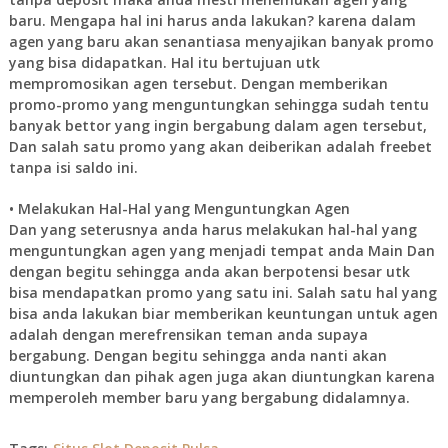
baru. Mengapa hal ini harus anda lakukan? karena dalam
agen yang baru akan senantiasa menyajikan banyak promo
yang bisa didapatkan. Hal itu bertujuan utk
mempromosikan agen tersebut. Dengan memberikan
promo-promo yang menguntungkan sehingga sudah tentu
banyak bettor yang ingin bergabung dalam agen tersebut,
Dan salah satu promo yang akan deiberikan adalah freebet
tanpa isi saldo ini.
• Melakukan Hal-Hal yang Menguntungkan Agen
Dan yang seterusnya anda harus melakukan hal-hal yang
menguntungkan agen yang menjadi tempat anda Main Dan
dengan begitu sehingga anda akan berpotensi besar utk
bisa mendapatkan promo yang satu ini. Salah satu hal yang
bisa anda lakukan biar memberikan keuntungan untuk agen
adalah dengan merefrensikan teman anda supaya
bergabung. Dengan begitu sehingga anda nanti akan
diuntungkan dan pihak agen juga akan diuntungkan karena
memperoleh member baru yang bergabung didalamnya.