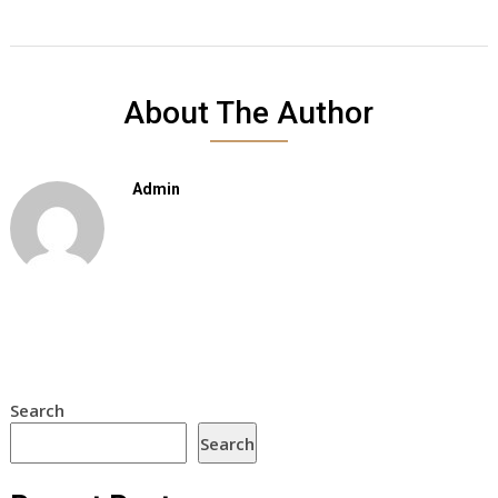
About The Author
Admin
Search
Search