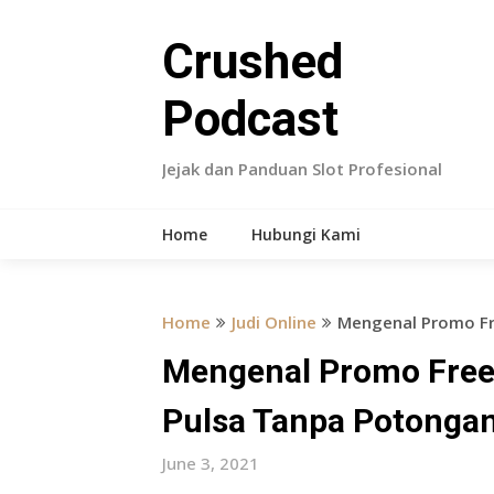
Skip
to
Crushed
content
Podcast
Jejak dan Panduan Slot Profesional
Home
Hubungi Kami
Home
Judi Online
Mengenal Promo Fr
Mengenal Promo Free
Pulsa Tanpa Potongan
June 3, 2021