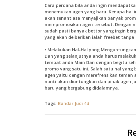
Cara perdana bila anda ingin mendapatkan
menemukan agen yang baru. Kenapa hal in
akan senantiasa menyajikan banyak promo
mempromosikan agen tersebut. Dengan
sudah pasti banyak bettor yang ingin be
yang akan deiberikan ialah freebet tanpa is
• Melakukan Hal-Hal yang Menguntungka
Dan yang selanjutnya anda harus melaku
tempat anda Main Dan dengan begitu sehi
promo yang satu ini. Salah satu hal yan
agen yaitu dengan merefrensikan teman 
nanti akan diuntungkan dan pihak agen
baru yang bergabung didalamnya.
Tags:
Bandar Judi 4d
Re