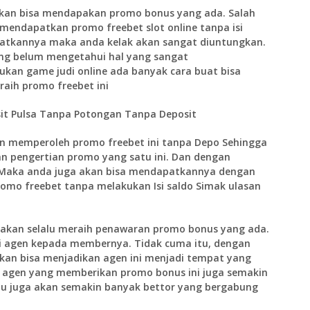
akan bisa mendapakan promo bonus yang ada. Salah
mendapatkan promo freebet slot online tanpa isi
apatkannya maka anda kelak akan sangat diuntungkan.
ng belum mengetahui hal yang sangat
kan game judi online ada banyak cara buat bisa
aih promo freebet ini
sit Pulsa Tanpa Potongan Tanpa Deposit
in memperoleh promo freebet ini tanpa Depo Sehingga
an pengertian promo yang satu ini. Dan dengan
. Maka anda juga akan bisa mendapatkannya dengan
omo freebet tanpa melakukan Isi saldo Simak ulasan
 akan selalu meraih penawaran promo bonus yang ada.
asi agen kepada membernya. Tidak cuma itu, dengan
kan bisa menjadikan agen ini menjadi tempat yang
 agen yang memberikan promo bonus ini juga semakin
tu juga akan semakin banyak bettor yang bergabung