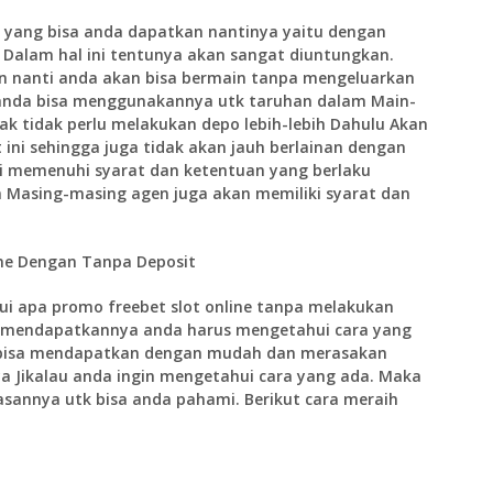
 yang bisa anda dapatkan nantinya yaitu dengan
 Dalam hal ini tentunya akan sangat diuntungkan.
 nanti anda akan bisa bermain tanpa mengeluarkan
 anda bisa menggunakannya utk taruhan dalam Main-
 tidak perlu melakukan depo lebih-lebih Dahulu Akan
ini sehingga juga tidak akan jauh berlainan dengan
ti memenuhi syarat dan ketentuan yang berlaku
 Masing-masing agen juga akan memiliki syarat dan
ine Dengan Tanpa Deposit
ui apa promo freebet slot online tanpa melakukan
sa mendapatkannya anda harus mengetahui cara yang
n bisa mendapatkan dengan mudah dan merasakan
 Jikalau anda ingin mengetahui cara yang ada. Maka
asannya utk bisa anda pahami. Berikut cara meraih