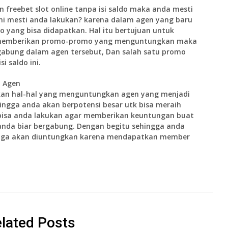
 freebet slot online tanpa isi saldo maka anda mesti
i mesti anda lakukan? karena dalam agen yang baru
 yang bisa didapatkan. Hal itu bertujuan untuk
 memberikan promo-promo yang menguntungkan maka
rgabung dalam agen tersebut, Dan salah satu promo
i saldo ini.
n Agen
kan hal-hal yang menguntungkan agen yang menjadi
ngga anda akan berpotensi besar utk bisa meraih
g bisa anda lakukan agar memberikan keuntungan buat
anda biar bergabung. Dengan begitu sehingga anda
 juga akan diuntungkan karena mendapatkan member
lated Posts