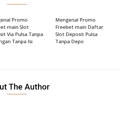
enal Promo
Mengenal Promo
et main Slot
Freebet main Daftar
it Via Pulsa Tanpa
Slot Deposit Pulsa
gan Tanpa Isi
Tanpa Depo
ut The Author