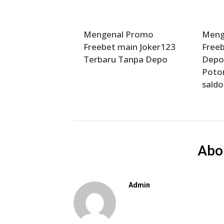
Mengenal Promo
Meng
Freebet main Joker123
Freeb
Terbaru Tanpa Depo
Depos
Poton
saldo
Abo
Admin