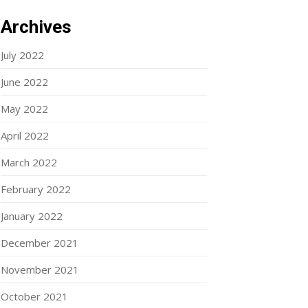
Archives
July 2022
June 2022
May 2022
April 2022
March 2022
February 2022
January 2022
December 2021
November 2021
October 2021