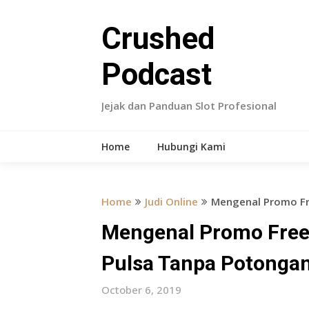
Skip
to
Crushed
content
Podcast
Jejak dan Panduan Slot Profesional
Home
Hubungi Kami
Home
Judi Online
Mengenal Promo Fre
Mengenal Promo Freeb
Pulsa Tanpa Potongan 
October 6, 2019