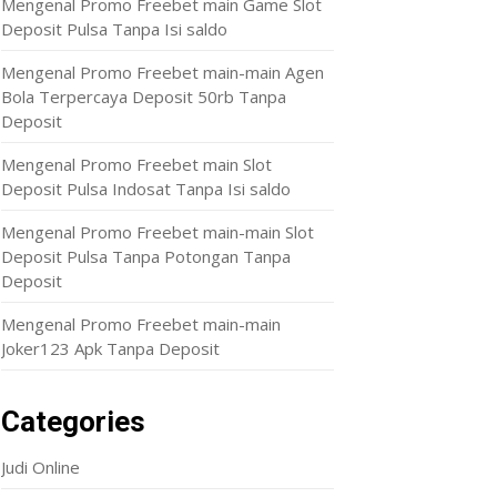
Mengenal Promo Freebet main Game Slot
Deposit Pulsa Tanpa Isi saldo
Mengenal Promo Freebet main-main Agen
Bola Terpercaya Deposit 50rb Tanpa
Deposit
Mengenal Promo Freebet main Slot
Deposit Pulsa Indosat Tanpa Isi saldo
Mengenal Promo Freebet main-main Slot
Deposit Pulsa Tanpa Potongan Tanpa
Deposit
Mengenal Promo Freebet main-main
Joker123 Apk Tanpa Deposit
Categories
Judi Online