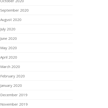
October 2020
September 2020
August 2020
July 2020
June 2020
May 2020
April 2020
March 2020
February 2020
January 2020
December 2019
November 2019