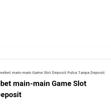
eebet main-main Game Slot Deposit Pulsa Tanpa Deposit
bet main-main Game Slot
Deposit