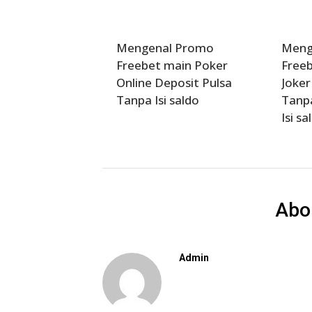
Mengenal Promo
Meng
Freebet main Poker
Freeb
Online Deposit Pulsa
Joker
Tanpa Isi saldo
Tanp
Isi sa
Abo
Admin