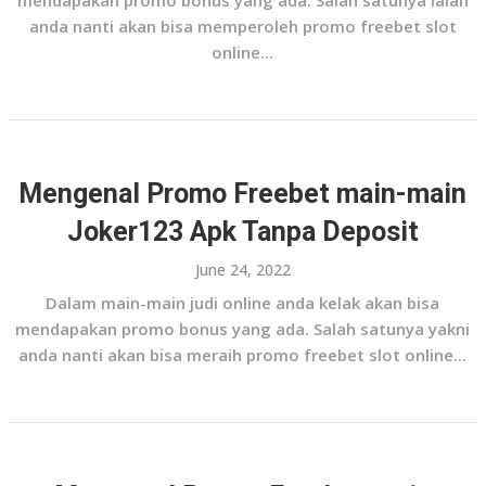
mendapakan promo bonus yang ada. Salah satunya ialah
anda nanti akan bisa memperoleh promo freebet slot
online...
Mengenal Promo Freebet main-main
Joker123 Apk Tanpa Deposit
June 24, 2022
Dalam main-main judi online anda kelak akan bisa
mendapakan promo bonus yang ada. Salah satunya yakni
anda nanti akan bisa meraih promo freebet slot online...