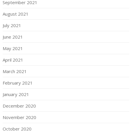
September 2021
August 2021
July 2021
June 2021
May 2021
April 2021
March 2021
February 2021
January 2021
December 2020
November 2020
October 2020