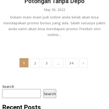
Potongan Tanpa Depo
May 30, 2022
Dalam main-main judi online anda kelak akan bisa
mendapakan promo bonus yang ada. Salah satunya yakni
anda nanti akan bisa mendapati promo freebet slot
online...
Posts
1
2
3
…
34
pagination
Search
Search
Recent Posts