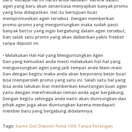
agen yang baru akan senantiasa menyajikan banyak promo
yang bisa didapatkan. Hal itu bertujuan buat
mempromosikan agen tersebut. Dengan memberikan
promo-promo yang menguntungkan maka sudah pasti
banyak bettor yang ingin bergabung dalam agen tersebut,
Dan salah satu promo yang akan deiberikan yakni freebet
tanpa deposit ini.
• Melakukan Hal-Hal yang Menguntungkan Agen
Dan yang kemudian anda mesti melakukan hal-hal yang
menguntungkan agen yang jadi tempat anda Main-main
Dan dengan begitu maka anda akan berpotensi besar buat
bisa memperoleh promo yang satu ini. Salah satu hal yang
bisa anda lakukan biar memberikan keuntungan buat agen
yaitu dengan merefrensikan teman anda agar bergabung.
Dengan begitu sehingga anda nanti akan diuntungkan dan
pihak agen juga akan diuntungkan karena mendapati
member baru yang bergabung didalamnya.
Tags:
Game Slot Deposit Pulsa 10rb Tanpa Potongan