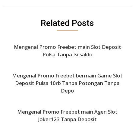
Related Posts
Mengenal Promo Freebet main Slot Deposit
Pulsa Tanpa Isi saldo
Mengenal Promo Freebet bermain Game Slot
Deposit Pulsa 10rb Tanpa Potongan Tanpa
Depo
Mengenal Promo Freebet main Agen Slot
Joker123 Tanpa Deposit