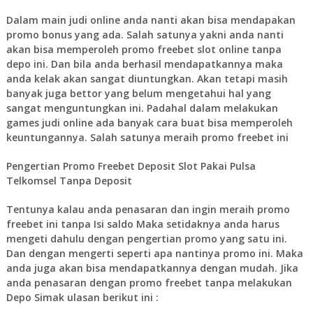
Dalam main judi online anda nanti akan bisa mendapakan
promo bonus yang ada. Salah satunya yakni anda nanti
akan bisa memperoleh promo freebet slot online tanpa
depo ini. Dan bila anda berhasil mendapatkannya maka
anda kelak akan sangat diuntungkan. Akan tetapi masih
banyak juga bettor yang belum mengetahui hal yang
sangat menguntungkan ini. Padahal dalam melakukan
games judi online ada banyak cara buat bisa memperoleh
keuntungannya. Salah satunya meraih promo freebet ini
Pengertian Promo Freebet Deposit Slot Pakai Pulsa
Telkomsel Tanpa Deposit
Tentunya kalau anda penasaran dan ingin meraih promo
freebet ini tanpa Isi saldo Maka setidaknya anda harus
mengeti dahulu dengan pengertian promo yang satu ini.
Dan dengan mengerti seperti apa nantinya promo ini. Maka
anda juga akan bisa mendapatkannya dengan mudah. Jika
anda penasaran dengan promo freebet tanpa melakukan
Depo Simak ulasan berikut ini :