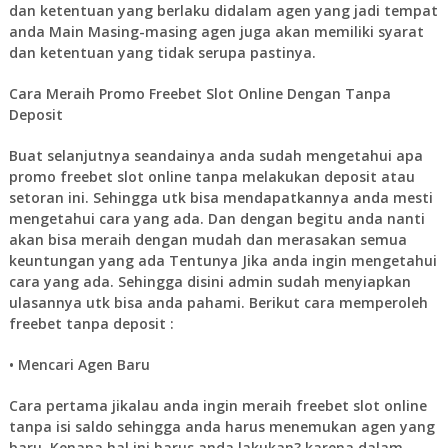
dan ketentuan yang berlaku didalam agen yang jadi tempat
anda Main Masing-masing agen juga akan memiliki syarat
dan ketentuan yang tidak serupa pastinya.
Cara Meraih Promo Freebet Slot Online Dengan Tanpa
Deposit
Buat selanjutnya seandainya anda sudah mengetahui apa
promo freebet slot online tanpa melakukan deposit atau
setoran ini. Sehingga utk bisa mendapatkannya anda mesti
mengetahui cara yang ada. Dan dengan begitu anda nanti
akan bisa meraih dengan mudah dan merasakan semua
keuntungan yang ada Tentunya Jika anda ingin mengetahui
cara yang ada. Sehingga disini admin sudah menyiapkan
ulasannya utk bisa anda pahami. Berikut cara memperoleh
freebet tanpa deposit :
• Mencari Agen Baru
Cara pertama jikalau anda ingin meraih freebet slot online
tanpa isi saldo sehingga anda harus menemukan agen yang
baru. Kenapa hal ini harus anda lakukan? karena dalam