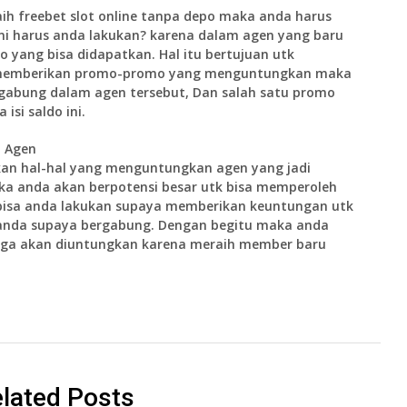
ih freebet slot online tanpa depo maka anda harus
i harus anda lakukan? karena dalam agen yang baru
 yang bisa didapatkan. Hal itu bertujuan utk
 memberikan promo-promo yang menguntungkan maka
rgabung dalam agen tersebut, Dan salah satu promo
isi saldo ini.
n Agen
kan hal-hal yang menguntungkan agen yang jadi
a anda akan berpotensi besar utk bisa memperoleh
g bisa anda lakukan supaya memberikan keuntungan utk
anda supaya bergabung. Dengan begitu maka anda
juga akan diuntungkan karena meraih member baru
lated Posts