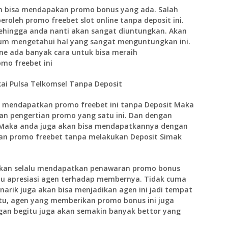
an bisa mendapakan promo bonus yang ada. Salah
roleh promo freebet slot online tanpa deposit ini.
ehingga anda nanti akan sangat diuntungkan. Akan
lum mengetahui hal yang sangat menguntungkan ini.
ne ada banyak cara untuk bisa meraih
mo freebet ini
kai Pulsa Telkomsel Tanpa Deposit
n mendapatkan promo freebet ini tanpa Deposit Maka
an pengertian promo yang satu ini. Dan dengan
. Maka anda juga akan bisa mendapatkannya dengan
an promo freebet tanpa melakukan Deposit Simak
akan selalu mendapatkan penawaran promo bonus
ntu apresiasi agen terhadap membernya. Tidak cuma
arik juga akan bisa menjadikan agen ini jadi tempat
tu, agen yang memberikan promo bonus ini juga
gan begitu juga akan semakin banyak bettor yang