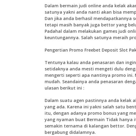
Dalam bermain judi online anda kelak ak
satunya yakni anda nanti akan bisa mempe
Dan jika anda berhasil mendapatkannya s
tetapi masih banyak juga bettor yang be
Padahal dalam melakukan games judi onli
keuntungannya. Salah satunya meraih pro
Pengertian Promo Freebet Deposit Slot Pa
Tentunya kalau anda penasaran dan ingi
setidaknya anda mesti mengeti dulu deng
mengerti seperti apa nantinya promo ini
mudah. Seandainya anda penasaran deng
ulasan berikut ini :
Dalam suatu agen pastinnya anda kelak 
yang ada. Karena ini yakni salah satu be
itu, dengan adanya promo bonus yang men
yang nyaman buat Bermain Tidak hanya i
semakin ternama di kalangan bettor. Den
bergabung didalamnya.