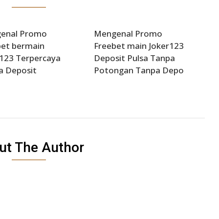
enal Promo
Mengenal Promo
bet bermain
Freebet main Joker123
123 Terpercaya
Deposit Pulsa Tanpa
a Deposit
Potongan Tanpa Depo
ut The Author