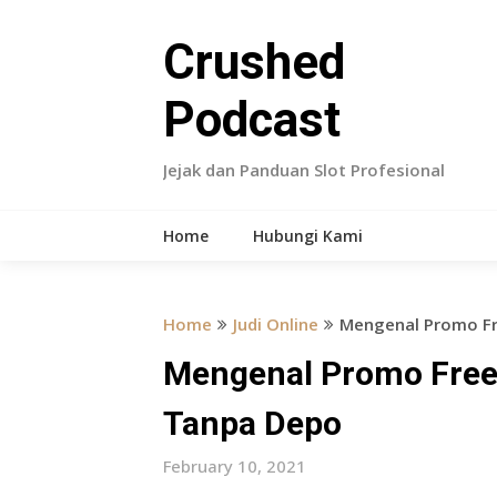
Skip
to
Crushed
content
Podcast
Jejak dan Panduan Slot Profesional
Home
Hubungi Kami
Home
Judi Online
Mengenal Promo Fr
Mengenal Promo Freeb
Tanpa Depo
February 10, 2021