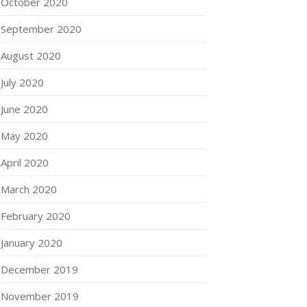
October 2020
September 2020
August 2020
July 2020
June 2020
May 2020
April 2020
March 2020
February 2020
January 2020
December 2019
November 2019