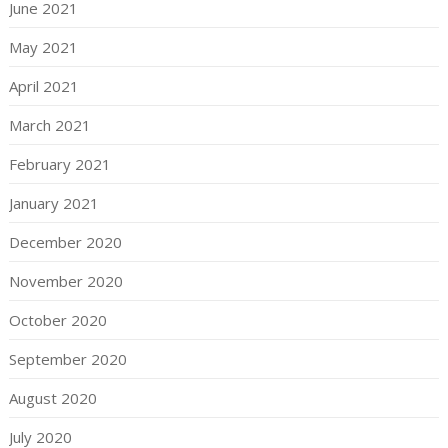
June 2021
May 2021
April 2021
March 2021
February 2021
January 2021
December 2020
November 2020
October 2020
September 2020
August 2020
July 2020