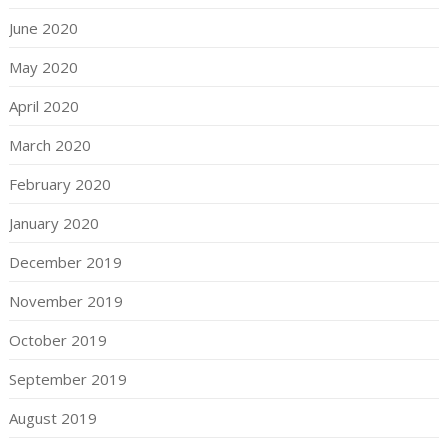
June 2020
May 2020
April 2020
March 2020
February 2020
January 2020
December 2019
November 2019
October 2019
September 2019
August 2019