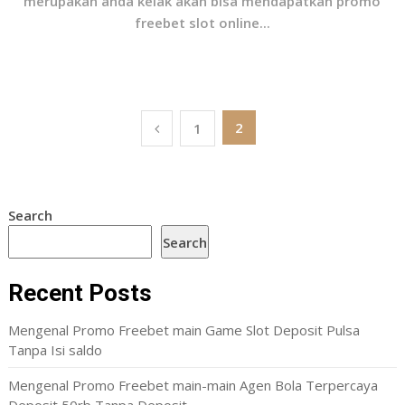
merupakan anda kelak akan bisa mendapatkan promo
freebet slot online...
Posts
2
1
pagination
Search
Search
Recent Posts
Mengenal Promo Freebet main Game Slot Deposit Pulsa
Tanpa Isi saldo
Mengenal Promo Freebet main-main Agen Bola Terpercaya