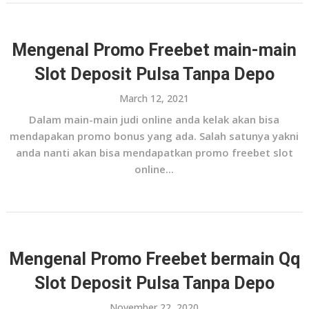
Mengenal Promo Freebet main-main
Slot Deposit Pulsa Tanpa Depo
March 12, 2021
Dalam main-main judi online anda kelak akan bisa
mendapakan promo bonus yang ada. Salah satunya yakni
anda nanti akan bisa mendapatkan promo freebet slot
online...
Mengenal Promo Freebet bermain Qq
Slot Deposit Pulsa Tanpa Depo
November 22, 2020