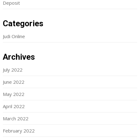
Deposit
Categories
Judi Online
Archives
July 2022
June 2022
May 2022
April 2022
March 2022
February 2022