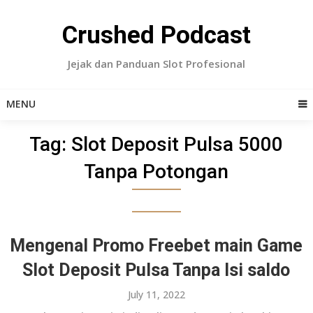
Skip
to
Crushed Podcast
content
Jejak dan Panduan Slot Profesional
MENU
Tag:
Slot Deposit Pulsa 5000
Tanpa Potongan
Mengenal Promo Freebet main Game
Slot Deposit Pulsa Tanpa Isi saldo
July 11, 2022