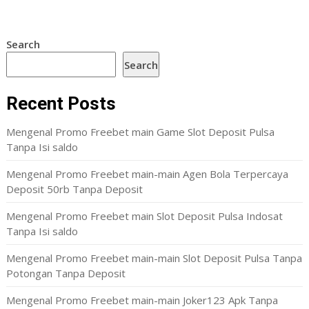
Search
Search
Recent Posts
Mengenal Promo Freebet main Game Slot Deposit Pulsa
Tanpa Isi saldo
Mengenal Promo Freebet main-main Agen Bola Terpercaya
Deposit 50rb Tanpa Deposit
Mengenal Promo Freebet main Slot Deposit Pulsa Indosat
Tanpa Isi saldo
Mengenal Promo Freebet main-main Slot Deposit Pulsa Tanpa
Potongan Tanpa Deposit
Mengenal Promo Freebet main-main Joker123 Apk Tanpa