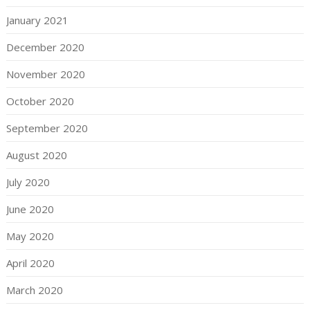
January 2021
December 2020
November 2020
October 2020
September 2020
August 2020
July 2020
June 2020
May 2020
April 2020
March 2020