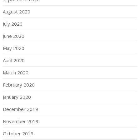
August 2020
July 2020
June 2020
May 2020
April 2020
March 2020
February 2020
January 2020
December 2019
November 2019
October 2019