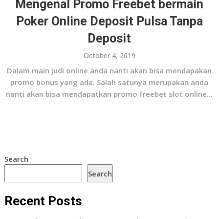
Mengenal Promo Freebet bermain
Poker Online Deposit Pulsa Tanpa
Deposit
October 4, 2019
Dalam main judi online anda nanti akan bisa mendapakan
promo bonus yang ada. Salah satunya merupakan anda
nanti akan bisa mendapatkan promo freebet slot online...
Search
Search
Recent Posts