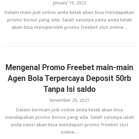
January 19, 2022
Dalam main judi online anda kelak akan bisa mendapakan
promo bonus yang ada. Salah satunya yaitu anda kelak
akan bisa memperoleh promo freebet slot online...
Mengenal Promo Freebet main-main
Agen Bola Terpercaya Deposit 50rb
Tanpa Isi saldo
November 29, 2021
Dalam bermain judi online anda kelak akan bisa
mendapakan promo bonus yang ada. Salah satunya ialah
anda nanti akan bisa mendapati promo freebet slot
online...