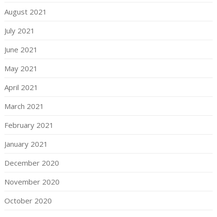
August 2021
July 2021
June 2021
May 2021
April 2021
March 2021
February 2021
January 2021
December 2020
November 2020
October 2020