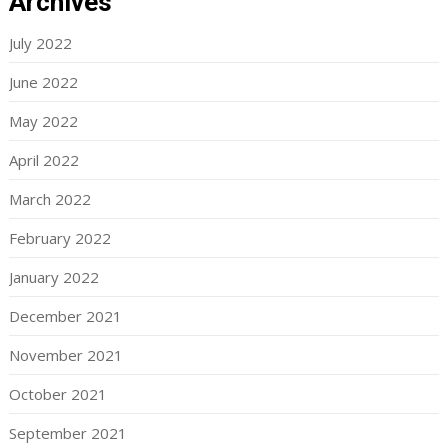
Archives
July 2022
June 2022
May 2022
April 2022
March 2022
February 2022
January 2022
December 2021
November 2021
October 2021
September 2021