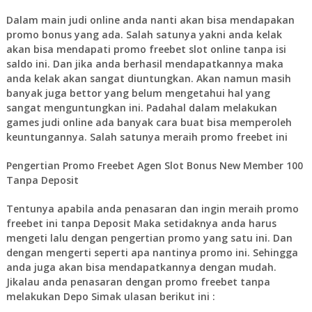
Dalam main judi online anda nanti akan bisa mendapakan
promo bonus yang ada. Salah satunya yakni anda kelak
akan bisa mendapati promo freebet slot online tanpa isi
saldo ini. Dan jika anda berhasil mendapatkannya maka
anda kelak akan sangat diuntungkan. Akan namun masih
banyak juga bettor yang belum mengetahui hal yang
sangat menguntungkan ini. Padahal dalam melakukan
games judi online ada banyak cara buat bisa memperoleh
keuntungannya. Salah satunya meraih promo freebet ini
Pengertian Promo Freebet Agen Slot Bonus New Member 100
Tanpa Deposit
Tentunya apabila anda penasaran dan ingin meraih promo
freebet ini tanpa Deposit Maka setidaknya anda harus
mengeti lalu dengan pengertian promo yang satu ini. Dan
dengan mengerti seperti apa nantinya promo ini. Sehingga
anda juga akan bisa mendapatkannya dengan mudah.
Jikalau anda penasaran dengan promo freebet tanpa
melakukan Depo Simak ulasan berikut ini :