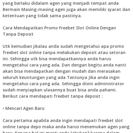
yang berlaku didalam agen yang menjadi tempat anda
Bermain Masing-masing agen juga akan memiliki syarat dan
ketentuan yang tidak sama pastinya.
Cara Mendapatkan Promo Freebet Slot Online Dengan
Tanpa Deposit
Utk kemudian jikalau anda sudah mengetahui apa promo
freebet slot online tanpa melakukan deposit atau setoran
ini. Sehingga utk bisa mendapatkannya anda harus
mengetahui cara yang ada. Dan dengan begitu anda nanti
akan bisa mendapatkan dengan mudah dan merasakan
seluruh keuntungan yang ada Tentunya Jika anda ingin
mengetahui cara yang ada. Sehingga disini administrator
sudah menyiapkan ulasannya buat bisa anda pahami.
Berikut cara mendapati freebet tanpa deposit :
• Mencari Agen Baru
Cara pertama apabila anda ingin mendapati freebet slot
online tanpa depo maka anda harus menemukan agen yang
baru. Kenapa hal ini mesti anda lakukan? karena dalam