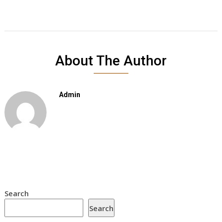
About The Author
Admin
Search
Search