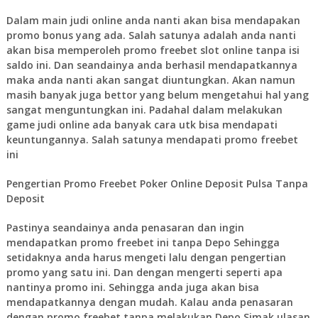
Dalam main judi online anda nanti akan bisa mendapakan
promo bonus yang ada. Salah satunya adalah anda nanti
akan bisa memperoleh promo freebet slot online tanpa isi
saldo ini. Dan seandainya anda berhasil mendapatkannya
maka anda nanti akan sangat diuntungkan. Akan namun
masih banyak juga bettor yang belum mengetahui hal yang
sangat menguntungkan ini. Padahal dalam melakukan
game judi online ada banyak cara utk bisa mendapati
keuntungannya. Salah satunya mendapati promo freebet
ini
Pengertian Promo Freebet Poker Online Deposit Pulsa Tanpa
Deposit
Pastinya seandainya anda penasaran dan ingin
mendapatkan promo freebet ini tanpa Depo Sehingga
setidaknya anda harus mengeti lalu dengan pengertian
promo yang satu ini. Dan dengan mengerti seperti apa
nantinya promo ini. Sehingga anda juga akan bisa
mendapatkannya dengan mudah. Kalau anda penasaran
dengan promo freebet tanpa melakukan Depo Simak ulasan