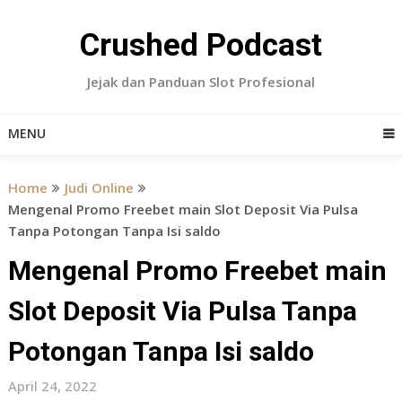
Skip
to
Crushed Podcast
content
Jejak dan Panduan Slot Profesional
MENU
Home
Judi Online
Mengenal Promo Freebet main Slot Deposit Via Pulsa
Tanpa Potongan Tanpa Isi saldo
Mengenal Promo Freebet main
Slot Deposit Via Pulsa Tanpa
Potongan Tanpa Isi saldo
April 24, 2022