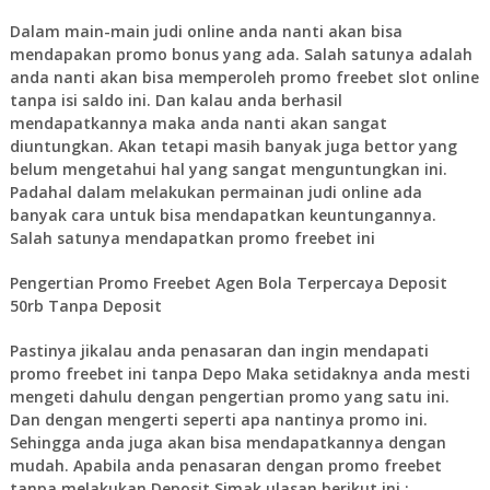
Dalam main-main judi online anda nanti akan bisa
mendapakan promo bonus yang ada. Salah satunya adalah
anda nanti akan bisa memperoleh promo freebet slot online
tanpa isi saldo ini. Dan kalau anda berhasil
mendapatkannya maka anda nanti akan sangat
diuntungkan. Akan tetapi masih banyak juga bettor yang
belum mengetahui hal yang sangat menguntungkan ini.
Padahal dalam melakukan permainan judi online ada
banyak cara untuk bisa mendapatkan keuntungannya.
Salah satunya mendapatkan promo freebet ini
Pengertian Promo Freebet Agen Bola Terpercaya Deposit
50rb Tanpa Deposit
Pastinya jikalau anda penasaran dan ingin mendapati
promo freebet ini tanpa Depo Maka setidaknya anda mesti
mengeti dahulu dengan pengertian promo yang satu ini.
Dan dengan mengerti seperti apa nantinya promo ini.
Sehingga anda juga akan bisa mendapatkannya dengan
mudah. Apabila anda penasaran dengan promo freebet
tanpa melakukan Deposit Simak ulasan berikut ini :