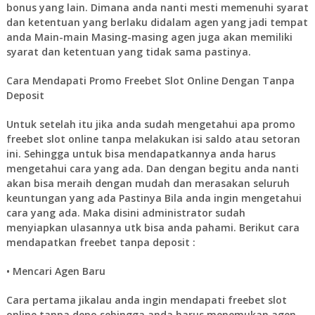
bonus yang lain. Dimana anda nanti mesti memenuhi syarat
dan ketentuan yang berlaku didalam agen yang jadi tempat
anda Main-main Masing-masing agen juga akan memiliki
syarat dan ketentuan yang tidak sama pastinya.
Cara Mendapati Promo Freebet Slot Online Dengan Tanpa
Deposit
Untuk setelah itu jika anda sudah mengetahui apa promo
freebet slot online tanpa melakukan isi saldo atau setoran
ini. Sehingga untuk bisa mendapatkannya anda harus
mengetahui cara yang ada. Dan dengan begitu anda nanti
akan bisa meraih dengan mudah dan merasakan seluruh
keuntungan yang ada Pastinya Bila anda ingin mengetahui
cara yang ada. Maka disini administrator sudah
menyiapkan ulasannya utk bisa anda pahami. Berikut cara
mendapatkan freebet tanpa deposit :
• Mencari Agen Baru
Cara pertama jikalau anda ingin mendapati freebet slot
online tanpa depo sehingga anda harus menemukan agen