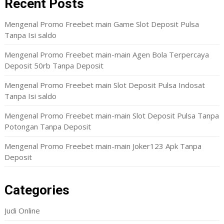
Recent Posts
Mengenal Promo Freebet main Game Slot Deposit Pulsa
Tanpa Isi saldo
Mengenal Promo Freebet main-main Agen Bola Terpercaya
Deposit 50rb Tanpa Deposit
Mengenal Promo Freebet main Slot Deposit Pulsa Indosat
Tanpa Isi saldo
Mengenal Promo Freebet main-main Slot Deposit Pulsa Tanpa
Potongan Tanpa Deposit
Mengenal Promo Freebet main-main Joker123 Apk Tanpa
Deposit
Categories
Judi Online