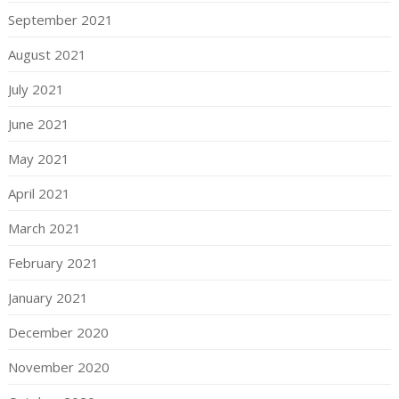
September 2021
August 2021
July 2021
June 2021
May 2021
April 2021
March 2021
February 2021
January 2021
December 2020
November 2020