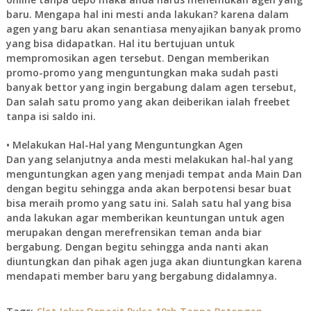
baru. Mengapa hal ini mesti anda lakukan? karena dalam
agen yang baru akan senantiasa menyajikan banyak promo
yang bisa didapatkan. Hal itu bertujuan untuk
mempromosikan agen tersebut. Dengan memberikan
promo-promo yang menguntungkan maka sudah pasti
banyak bettor yang ingin bergabung dalam agen tersebut,
Dan salah satu promo yang akan deiberikan ialah freebet
tanpa isi saldo ini.
• Melakukan Hal-Hal yang Menguntungkan Agen
Dan yang selanjutnya anda mesti melakukan hal-hal yang
menguntungkan agen yang menjadi tempat anda Main Dan
dengan begitu sehingga anda akan berpotensi besar buat
bisa meraih promo yang satu ini. Salah satu hal yang bisa
anda lakukan agar memberikan keuntungan untuk agen
merupakan dengan merefrensikan teman anda biar
bergabung. Dengan begitu sehingga anda nanti akan
diuntungkan dan pihak agen juga akan diuntungkan karena
mendapati member baru yang bergabung didalamnya.