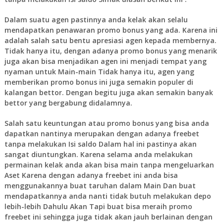
Dalam suatu agen pastinnya anda kelak akan selalu
mendapatkan penawaran promo bonus yang ada. Karena ini
adalah salah satu bentu apresiasi agen kepada membernya.
Tidak hanya itu, dengan adanya promo bonus yang menarik
juga akan bisa menjadikan agen ini menjadi tempat yang
nyaman untuk Main-main Tidak hanya itu, agen yang
memberikan promo bonus ini juga semakin populer di
kalangan bettor. Dengan begitu juga akan semakin banyak
bettor yang bergabung didalamnya.
Salah satu keuntungan atau promo bonus yang bisa anda
dapatkan nantinya merupakan dengan adanya freebet
tanpa melakukan Isi saldo Dalam hal ini pastinya akan
sangat diuntungkan. Karena selama anda melakukan
permainan kelak anda akan bisa main tanpa mengeluarkan
Aset Karena dengan adanya freebet ini anda bisa
menggunakannya buat taruhan dalam Main Dan buat
mendapatkannya anda nanti tidak butuh melakukan depo
lebih-lebih Dahulu Akan Tapi buat bisa meraih promo
freebet ini sehingga juga tidak akan jauh berlainan dengan