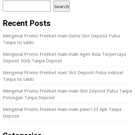
Search
Recent Posts
Mengenal Promo Freebet main Game Slot Deposit Pulsa
Tanpa Isi saldo
Mengenal Promo Freebet main-main Agen Bola Terpercaya
Deposit 50rb Tanpa Deposit
Mengenal Promo Freebet main Slot Deposit Pulsa Indosat
Tanpa Isi saldo
Mengenal Promo Freebet main-main Slot Deposit Pulsa Tanpa
Potongan Tanpa Deposit
Mengenal Promo Freebet main-main Joker123 Apk Tanpa
Deposit