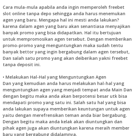
Cara mula-mula apabila anda ingin memperoleh freebet
slot online tanpa depo sehingga anda harus menemukan
agen yang baru. Mengapa hal ini mesti anda lakukan?
karena dalam agen yang baru akan senantiasa menyajikan
banyak promo yang bisa didapatkan. Hal itu bertujuan
untuk mempromosikan agen tersebut. Dengan memberikan
promo-promo yang menguntungkan maka sudah tentu
banyak bettor yang ingin bergabung dalam agen tersebut,
Dan salah satu promo yang akan deiberikan yakni freebet
tanpa deposit ini.
• Melakukan Hal-Hal yang Menguntungkan Agen
Dan yang kemudian anda harus melakukan hal-hal yang
menguntungkan agen yang menjadi tempat anda Main Dan
dengan begitu maka anda akan berpotensi besar utk bisa
mendapati promo yang satu ini. Salah satu hal yang bisa
anda lakukan supaya memberikan keuntungan untuk agen
yaitu dengan merefrensikan teman anda biar bergabung.
Dengan begitu maka anda kelak akan diuntungkan dan
pihak agen juga akan diuntungkan karena meraih member
baru yang bergabung didalamnya.