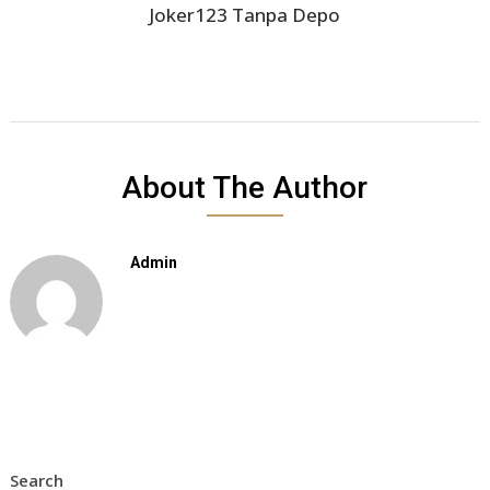
Joker123 Tanpa Depo
About The Author
Admin
Search