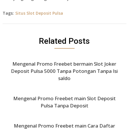
Tags:
Situs Slot Deposit Pulsa
Related Posts
Mengenal Promo Freebet bermain Slot Joker
Deposit Pulsa 5000 Tanpa Potongan Tanpa Isi
saldo
Mengenal Promo Freebet main Slot Deposit
Pulsa Tanpa Deposit
Mengenal Promo Freebet main Cara Daftar