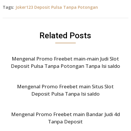
Tags:
Joker123 Deposit Pulsa Tanpa Potongan
Related Posts
Mengenal Promo Freebet main-main Judi Slot
Deposit Pulsa Tanpa Potongan Tanpa Isi saldo
Mengenal Promo Freebet main Situs Slot
Deposit Pulsa Tanpa Isi saldo
Mengenal Promo Freebet main Bandar Judi 4d
Tanpa Deposit