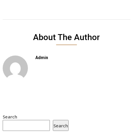
About The Author
Admin
Search
Search