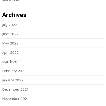
Archives
July 2022
June 2022
May 2022
April 2022
March 2022
February 2022
January 2022
December 2021
November 2021