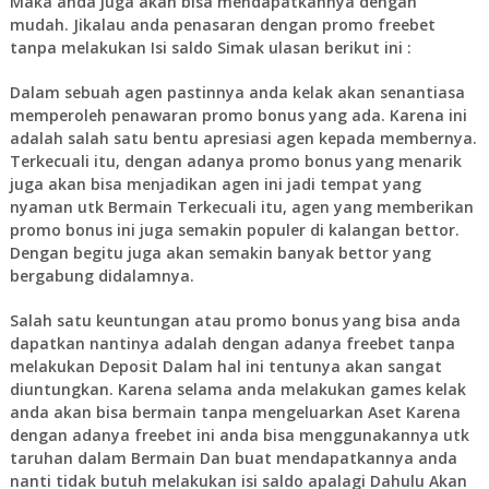
Maka anda juga akan bisa mendapatkannya dengan
mudah. Jikalau anda penasaran dengan promo freebet
tanpa melakukan Isi saldo Simak ulasan berikut ini :
Dalam sebuah agen pastinnya anda kelak akan senantiasa
memperoleh penawaran promo bonus yang ada. Karena ini
adalah salah satu bentu apresiasi agen kepada membernya.
Terkecuali itu, dengan adanya promo bonus yang menarik
juga akan bisa menjadikan agen ini jadi tempat yang
nyaman utk Bermain Terkecuali itu, agen yang memberikan
promo bonus ini juga semakin populer di kalangan bettor.
Dengan begitu juga akan semakin banyak bettor yang
bergabung didalamnya.
Salah satu keuntungan atau promo bonus yang bisa anda
dapatkan nantinya adalah dengan adanya freebet tanpa
melakukan Deposit Dalam hal ini tentunya akan sangat
diuntungkan. Karena selama anda melakukan games kelak
anda akan bisa bermain tanpa mengeluarkan Aset Karena
dengan adanya freebet ini anda bisa menggunakannya utk
taruhan dalam Bermain Dan buat mendapatkannya anda
nanti tidak butuh melakukan isi saldo apalagi Dahulu Akan