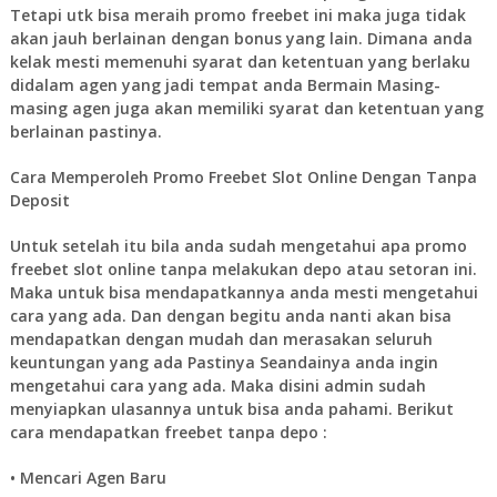
Tetapi utk bisa meraih promo freebet ini maka juga tidak
akan jauh berlainan dengan bonus yang lain. Dimana anda
kelak mesti memenuhi syarat dan ketentuan yang berlaku
didalam agen yang jadi tempat anda Bermain Masing-
masing agen juga akan memiliki syarat dan ketentuan yang
berlainan pastinya.
Cara Memperoleh Promo Freebet Slot Online Dengan Tanpa
Deposit
Untuk setelah itu bila anda sudah mengetahui apa promo
freebet slot online tanpa melakukan depo atau setoran ini.
Maka untuk bisa mendapatkannya anda mesti mengetahui
cara yang ada. Dan dengan begitu anda nanti akan bisa
mendapatkan dengan mudah dan merasakan seluruh
keuntungan yang ada Pastinya Seandainya anda ingin
mengetahui cara yang ada. Maka disini admin sudah
menyiapkan ulasannya untuk bisa anda pahami. Berikut
cara mendapatkan freebet tanpa depo :
• Mencari Agen Baru