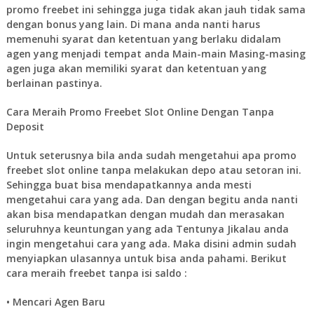
promo freebet ini sehingga juga tidak akan jauh tidak sama
dengan bonus yang lain. Di mana anda nanti harus
memenuhi syarat dan ketentuan yang berlaku didalam
agen yang menjadi tempat anda Main-main Masing-masing
agen juga akan memiliki syarat dan ketentuan yang
berlainan pastinya.
Cara Meraih Promo Freebet Slot Online Dengan Tanpa
Deposit
Untuk seterusnya bila anda sudah mengetahui apa promo
freebet slot online tanpa melakukan depo atau setoran ini.
Sehingga buat bisa mendapatkannya anda mesti
mengetahui cara yang ada. Dan dengan begitu anda nanti
akan bisa mendapatkan dengan mudah dan merasakan
seluruhnya keuntungan yang ada Tentunya Jikalau anda
ingin mengetahui cara yang ada. Maka disini admin sudah
menyiapkan ulasannya untuk bisa anda pahami. Berikut
cara meraih freebet tanpa isi saldo :
• Mencari Agen Baru