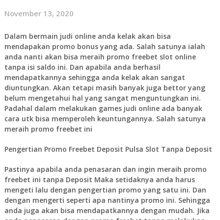
November 13, 2020
Dalam bermain judi online anda kelak akan bisa
mendapakan promo bonus yang ada. Salah satunya ialah
anda nanti akan bisa meraih promo freebet slot online
tanpa isi saldo ini. Dan apabila anda berhasil
mendapatkannya sehingga anda kelak akan sangat
diuntungkan. Akan tetapi masih banyak juga bettor yang
belum mengetahui hal yang sangat menguntungkan ini.
Padahal dalam melakukan games judi online ada banyak
cara utk bisa memperoleh keuntungannya. Salah satunya
meraih promo freebet ini
Pengertian Promo Freebet Deposit Pulsa Slot Tanpa Deposit
Pastinya apabila anda penasaran dan ingin meraih promo
freebet ini tanpa Deposit Maka setidaknya anda harus
mengeti lalu dengan pengertian promo yang satu ini. Dan
dengan mengerti seperti apa nantinya promo ini. Sehingga
anda juga akan bisa mendapatkannya dengan mudah. Jika