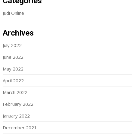
Categories
Judi Online
Archives
July 2022
June 2022
May 2022
April 2022
March 2022
February 2022
January 2022
December 2021