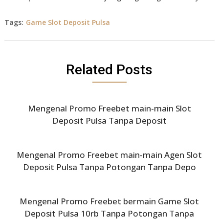
Tags:
Game Slot Deposit Pulsa
Related Posts
Mengenal Promo Freebet main-main Slot
Deposit Pulsa Tanpa Deposit
Mengenal Promo Freebet main-main Agen Slot
Deposit Pulsa Tanpa Potongan Tanpa Depo
Mengenal Promo Freebet bermain Game Slot
Deposit Pulsa 10rb Tanpa Potongan Tanpa